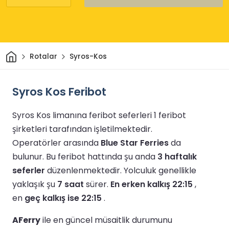
Ev
Rotalar
Syros-Kos
Syros Kos Feribot
Syros Kos limanına feribot seferleri 1 feribot
şirketleri tarafından işletilmektedir.
Operatörler arasında
Blue Star Ferries
da
bulunur.
Bu feribot hattında şu anda
3 haftalık
seferler
düzenlenmektedir.
Yolculuk genellikle
yaklaşık şu
7 saat
sürer.
En erken kalkış 22:15
,
en
geç kalkış ise 22:15
.
AFerry
ile en güncel müsaitlik durumunu