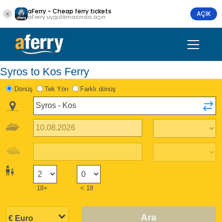
aFerry - Cheap ferry tickets
AÇIK
aFerry uygulamasında açın
Syros to Kos Ferry
Dönüş
Tek Yön
Farklı dönüş
18+
< 18
Ara