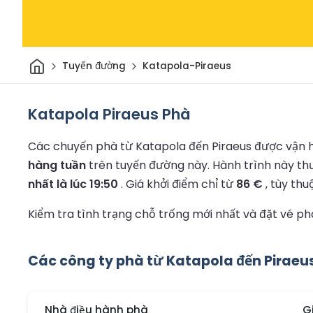
Trang chủ
Tuyến đường
Katapola-Piraeus
Katapola Piraeus Phà
Các chuyến phà từ Katapola đến Piraeus được vận h
hàng tuần
trên tuyến đường này.
Hành trình này t
nhất là lúc 19:50
.
Giá khởi điểm chỉ từ
86 €
, tùy thu
Kiểm tra tình trạng chỗ trống mới nhất và đặt vé p
Các công ty phà từ Katapola đến Piraeu
Nhà điều hành phà
G