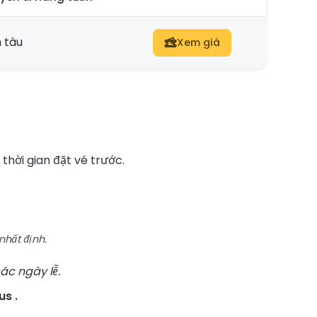
 tàu
Xem giá
thời gian đặt vé trước.
nhất định.
ác ngày lễ.
us .