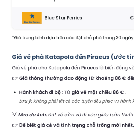
Blue Star Ferries
€
*Giá trung bình dựa trên các đặt chỗ phà trong 30 ngày 
Giá vé phà Katapola đến Piraeus (ước tí
Giá vé phà cho Katapola đến Piraeus là biến động và 
👉
Giá thông thường dao động từ khoảng 86 € đến
Hành khách đi bộ
: Từ
giá vé một chiều 86 €
.
Lưu ý:
Không phải tất cả các tuyến đều phục vụ hành kh
💡
Mẹo du lịch:
Đặt vé sớm và đi vào giữa tuần thườn
👉
Để biết giá cả và tình trạng chỗ trống mới nhất