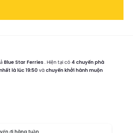
cả
Blue Star Ferries
.
Hiện tại có
4 chuyến phà
hất là lúc 19:50
và
chuyến khởi hành muộn
yến đi hàng tuần