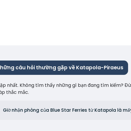
hững câu hỏi thường gặp về Katapola-Piraeus
p nhất. Không tìm thấy những gì bạn đang tìm kiếm? Đừng 
 đáp thắc mắc.
Giờ nhận phòng của Blue Star Ferries từ Katapola là mấ