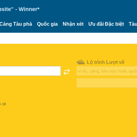
site" - Winner*
Cảng Tàu phà
Quốc gia
Nhận xét
Ưu đãi Đặc biệt
Tàu
Lộ trình Lượt về
< 18