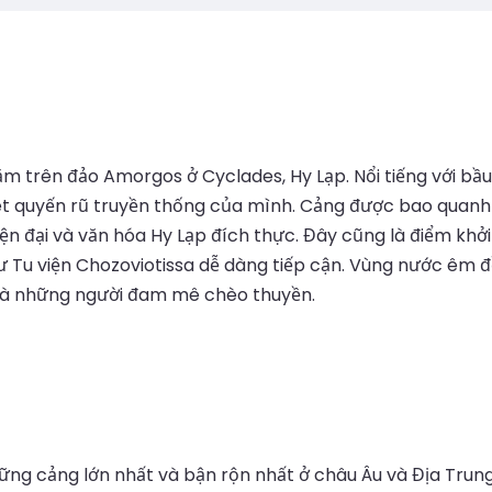
 trên đảo Amorgos ở Cyclades, Hy Lạp. Nổi tiếng với bầu 
t quyến rũ truyền thống của mình. Cảng được bao quanh 
ện đại và văn hóa Hy Lạp đích thực. Đây cũng là điểm khở
hư Tu viện Chozoviotissa dễ dàng tiếp cận. Vùng nước êm 
và những người đam mê chèo thuyền.
hững cảng lớn nhất và bận rộn nhất ở châu Âu và Địa Trun