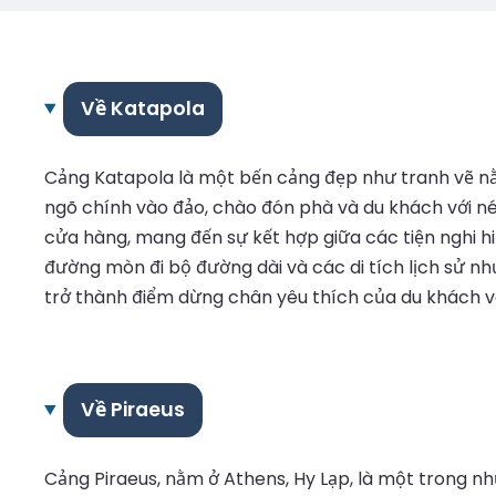
Về Katapola
Cảng Katapola là một bến cảng đẹp như tranh vẽ nằm
ngõ chính vào đảo, chào đón phà và du khách với né
cửa hàng, mang đến sự kết hợp giữa các tiện nghi hi
đường mòn đi bộ đường dài và các di tích lịch sử n
trở thành điểm dừng chân yêu thích của du khách 
Về Piraeus
Cảng Piraeus, nằm ở Athens, Hy Lạp, là một trong n