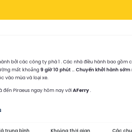
ành bởi các công ty phà 1 .
Các nhà điều hành bao gồm 
hường mất khoảng
9 giờ 10 phút
...
Chuyến khởi hành sớm n
ộc vào mùa và loại xe.
hà đến Piraeus ngay hôm nay với
AFerry
.
s
iá trung bình
Khoảng thời gian
Các chu