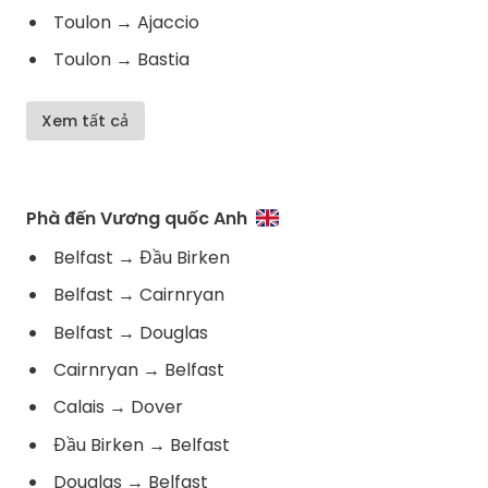
Toulon
→
Ajaccio
Toulon
→
Bastia
Xem tất cả
Phà đến Vương quốc Anh
Belfast
→
Đầu Birken
Belfast
→
Cairnryan
Belfast
→
Douglas
Cairnryan
→
Belfast
Calais
→
Dover
Đầu Birken
→
Belfast
Douglas
→
Belfast