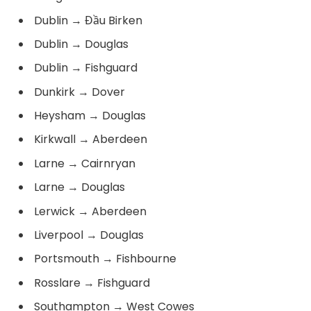
Dublin
→
Đầu Birken
Dublin
→
Douglas
Dublin
→
Fishguard
Dunkirk
→
Dover
Heysham
→
Douglas
Kirkwall
→
Aberdeen
Larne
→
Cairnryan
Larne
→
Douglas
Lerwick
→
Aberdeen
Liverpool
→
Douglas
Portsmouth
→
Fishbourne
Rosslare
→
Fishguard
Southampton
→
West Cowes