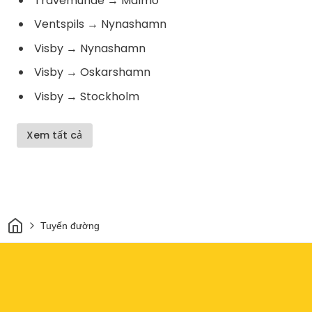
Travemunde
→
Malmö
Ventspils
→
Nynashamn
Visby
→
Nynashamn
Visby
→
Oskarshamn
Visby
→
Stockholm
Xem tất cả
Trang chủ
Tuyến đường