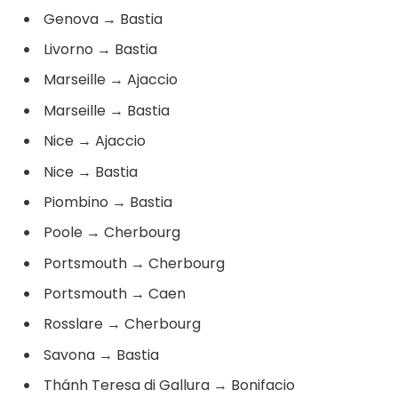
Genova
→
Bastia
Livorno
→
Bastia
Marseille
→
Ajaccio
Marseille
→
Bastia
Nice
→
Ajaccio
Nice
→
Bastia
Piombino
→
Bastia
Poole
→
Cherbourg
Portsmouth
→
Cherbourg
Portsmouth
→
Caen
Rosslare
→
Cherbourg
Savona
→
Bastia
Thánh Teresa di Gallura
→
Bonifacio