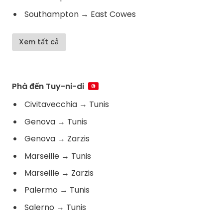
Southampton
→
East Cowes
Xem tất cả
Phà đến Tuy-ni-di
Civitavecchia
→
Tunis
Genova
→
Tunis
Genova
→
Zarzis
Marseille
→
Tunis
Marseille
→
Zarzis
Palermo
→
Tunis
Salerno
→
Tunis