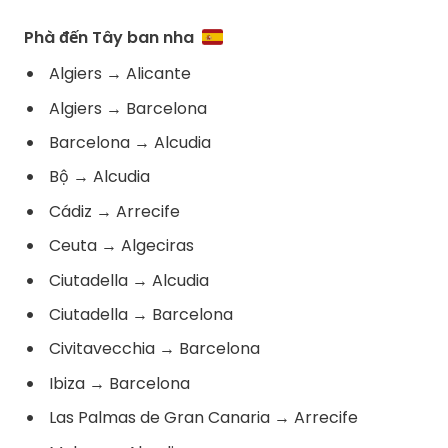
Phà đến Tây ban nha
Algiers
→
Alicante
Algiers
→
Barcelona
Barcelona
→
Alcudia
Bộ
→
Alcudia
Cádiz
→
Arrecife
Ceuta
→
Algeciras
Ciutadella
→
Alcudia
Ciutadella
→
Barcelona
Civitavecchia
→
Barcelona
Ibiza
→
Barcelona
Las Palmas de Gran Canaria
→
Arrecife