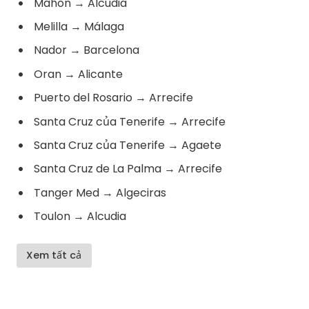
Mahon
→
Alcudia
Melilla
→
Málaga
Nador
→
Barcelona
Oran
→
Alicante
Puerto del Rosario
→
Arrecife
Santa Cruz của Tenerife
→
Arrecife
Santa Cruz của Tenerife
→
Agaete
Santa Cruz de La Palma
→
Arrecife
Tanger Med
→
Algeciras
Toulon
→
Alcudia
Xem tất cả