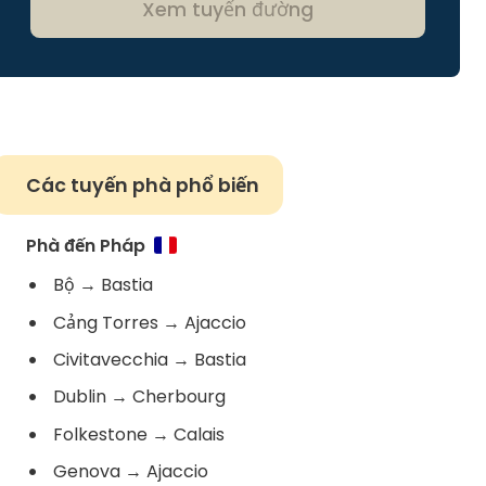
Xem tuyến đường
Các tuyến phà phổ biến
Phà đến Pháp
Bộ
→
Bastia
Cảng Torres
→
Ajaccio
Civitavecchia
→
Bastia
Dublin
→
Cherbourg
Folkestone
→
Calais
Genova
→
Ajaccio