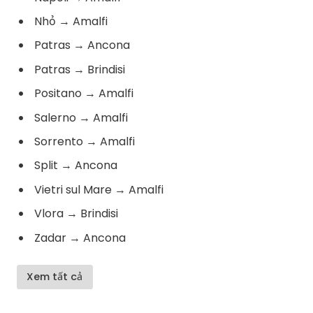
Nhỏ
→
Amalfi
Patras
→
Ancona
Patras
→
Brindisi
Positano
→
Amalfi
Salerno
→
Amalfi
Sorrento
→
Amalfi
Split
→
Ancona
Vietri sul Mare
→
Amalfi
Vlora
→
Brindisi
Zadar
→
Ancona
Xem tất cả