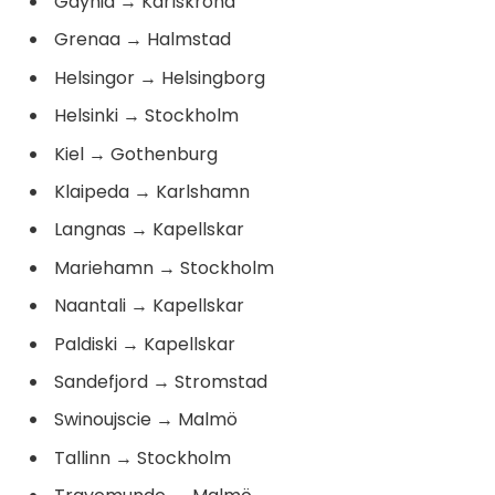
Gdynia
→
Karlskrona
Grenaa
→
Halmstad
Helsingor
→
Helsingborg
Helsinki
→
Stockholm
Kiel
→
Gothenburg
Klaipeda
→
Karlshamn
Langnas
→
Kapellskar
Mariehamn
→
Stockholm
Naantali
→
Kapellskar
Paldiski
→
Kapellskar
Sandefjord
→
Stromstad
Swinoujscie
→
Malmö
Tallinn
→
Stockholm