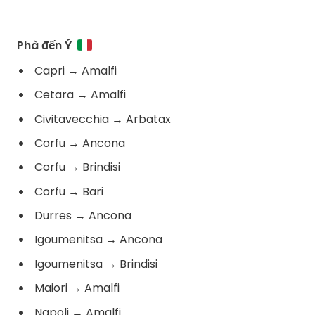
Phà đến Ý
Capri
→
Amalfi
Cetara
→
Amalfi
Civitavecchia
→
Arbatax
Corfu
→
Ancona
Corfu
→
Brindisi
Corfu
→
Bari
Durres
→
Ancona
Igoumenitsa
→
Ancona
Igoumenitsa
→
Brindisi
Maiori
→
Amalfi
Napoli
→
Amalfi