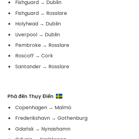
Fishguard
→
Dublin
Fishguard
→
Rosslare
Holyhead
→
Dublin
Liverpool
→
Dublin
Pembroke
→
Rosslare
Roscoff
→
Cork
Santander
→
Rosslare
Phà đến Thụy Điển
Copenhagen
→
Malmö
Frederikshavn
→
Gothenburg
Gdańsk
→
Nynashamn