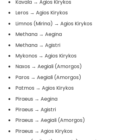
Kavala
→
Agios Kirykos
Leros
→
Agios Kirykos
Limnos (Mirina)
→
Agios Kirykos
Methana
→
Aegina
Methana
→
Agistri
Mykonos
→
Agios Kirykos
Naxos
→
Aegiali (Amorgos)
Paros
→
Aegiali (Amorgos)
Patmos
→
Agios Kirykos
Piraeus
→
Aegina
Piraeus
→
Agistri
Piraeus
→
Aegiali (Amorgos)
Piraeus
→
Agios Kirykos