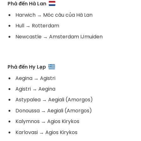
Phà đến Hà Lan
Harwich
→
Móc câu của Hà Lan
Hull
→
Rotterdam
Newcastle
→
Amsterdam IJmuiden
Phà đến Hy Lạp
Aegina
→
Agistri
Agistri
→
Aegina
Astypalea
→
Aegiali (Amorgos)
Donoussa
→
Aegiali (Amorgos)
Kalymnos
→
Agios Kirykos
Karlovasi
→
Agios Kirykos