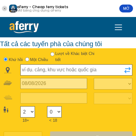
aFerry - Cheap ferry tickets
MỞ
Mở bằng ứng dụng aFerry
Tất cả các tuyến phà của chúng tôi
Lượt về Khác biệt Chi
Khứ hồi
Một Chiều
tiết
18+
< 18