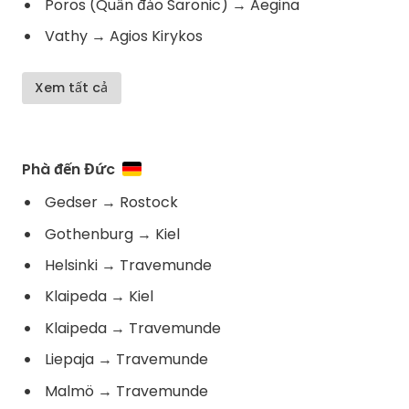
Poros (Quần đảo Saronic)
→
Aegina
Vathy
→
Agios Kirykos
Xem tất cả
Phà đến Đức
Gedser
→
Rostock
Gothenburg
→
Kiel
Helsinki
→
Travemunde
Klaipeda
→
Kiel
Klaipeda
→
Travemunde
Liepaja
→
Travemunde
Malmö
→
Travemunde