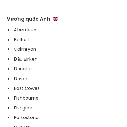
Vương quốc Anh
Aberdeen
Belfast
Cairnryan
Đầu Birken
Douglas
Dover
East Cowes
Fishbourne
Fishguard
Folkestone