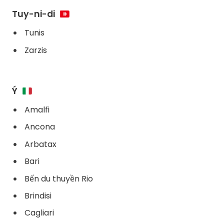
Tuy-ni-di
Tunis
Zarzis
Ý
Amalfi
Ancona
Arbatax
Bari
Bến du thuyền Rio
Brindisi
Cagliari