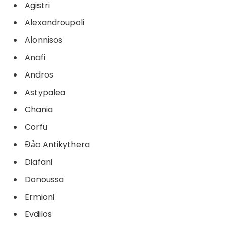
Agistri
Alexandroupoli
Alonnisos
Anafi
Andros
Astypalea
Chania
Corfu
Đảo Antikythera​
Diafani
Donoussa
Ermioni
Evdilos