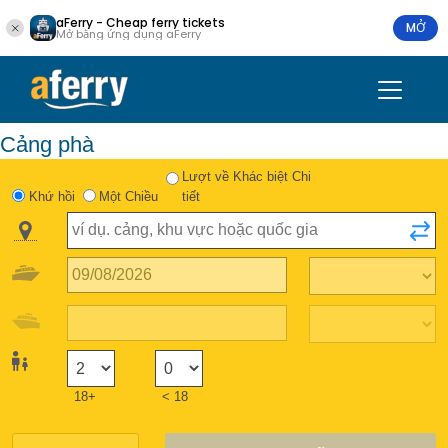
aFerry - Cheap ferry tickets
MỞ
Mở bằng ứng dụng aFerry
Cảng phà
Lượt về Khác biệt Chi
Khứ hồi
Một Chiều
tiết
18+
< 18