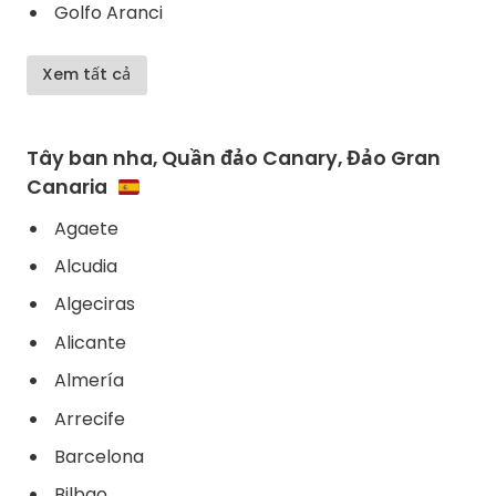
Golfo Aranci
Xem tất cả
Tây ban nha, Quần đảo Canary, Đảo Gran
Canaria
Agaete
Alcudia
Algeciras
Alicante
Almería
Arrecife
Barcelona
Bilbao