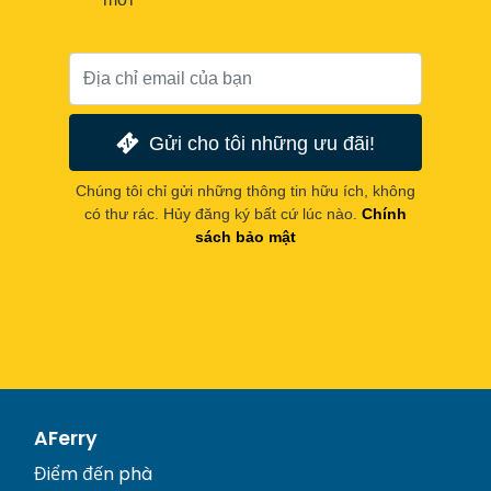
Gửi cho tôi những ưu đãi!
Chúng tôi chỉ gửi những thông tin hữu ích, không
có thư rác. Hủy đăng ký bất cứ lúc nào.
Chính
sách bảo mật
AFerry
Điểm đến phà