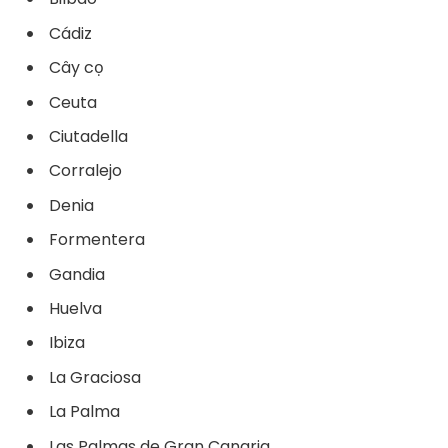
Cádiz
Cây cọ
Ceuta
Ciutadella
Corralejo
Denia
Formentera
Gandia
Huelva
Ibiza
La Graciosa
La Palma
Las Palmas de Gran Canaria