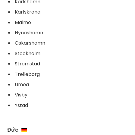
Karlshamn
Karlskrona
Malmö
Nynashamn
Oskarshamn
Stockholm
Stromstad
Trelleborg
Umea
Visby
Ystad
Đức