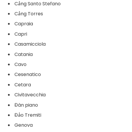
Cảng Santo Stefano
Cảng Torres
Capraia
Capri
Casamicciola
Catania
Cavo
Cesenatico
Cetara
Civitavecchia
Đàn piano
Đảo Tremiti
Genova