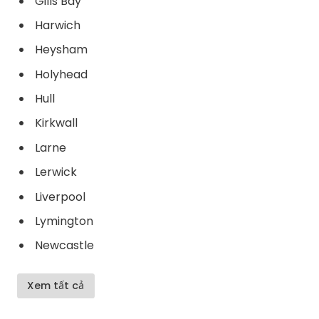
Gills Bay
Harwich
Heysham
Holyhead
Hull
Kirkwall
Larne
Lerwick
Liverpool
Lymington
Newcastle
Xem tất cả