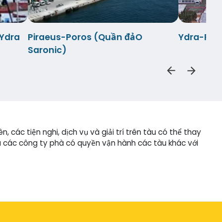
-Ydra
Piraeus-Poros (Quần đảO
Ydra-Pir
Saronic)
 các tiện nghi, dịch vụ và giải trí trên tàu có thể thay
và các công ty phà có quyền vận hành các tàu khác với