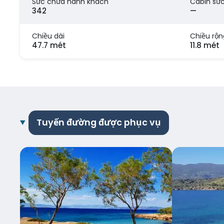
Sức chứa hành khách
Cabin sứ
342
—
Chiều dài
Chiều rộn
47.7 mét
11.8 mét
Tuyến đường được phục vụ