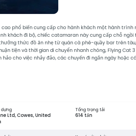
độ cao phổ biến cung cấp cho hành khách một hành trình 
hành khách đi bộ, chiếc catamaran này cung cấp chỗ ngồ
hưởng thức đồ ăn nhẹ từ quán cà phê-quầy bar trên tàu, k
nh thuận tiện và thời gian di chuyển nhanh chóng, Flying C
 hảo cho việc nhảy đảo, các chuyến đi ngắn ngày hoặc các
y dựng
Tổng trọng tải
ne Ltd, Cowes, United
614 tấn
m