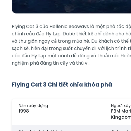
Flying Cat 3 của Hellenic Seaways là một phà tốc 
chính của đảo Hy Lạp. Được thiết kế chỉ dành cho 
và thư giãn ngay cả trong mùa hè. Du khách có thể t
sạch sẽ, hiện đại trong suốt chuyến đi. Với lịch trì
các đảo Hy Lạp một cách dễ dàng và thoải mái. Hoàn
nghiệm phà đáng tin cậy và thú vị.
Flying Cat 3 Chi tiết chìa khóa phà
Năm xây dựng
Người xâ
1998
FBM Mari
Kingdo