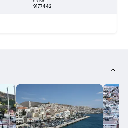
Số IMO
9177442