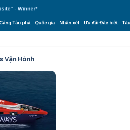
site" - Winner*
Cảng Tàu phà
Quốc gia
Nhận xét
Ưu đãi Đặc biệt
Tàu
ys Vận Hành