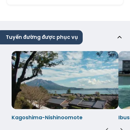
Tuyến đường được phục vụ
Kagoshima-Nishinoomote
Ibu