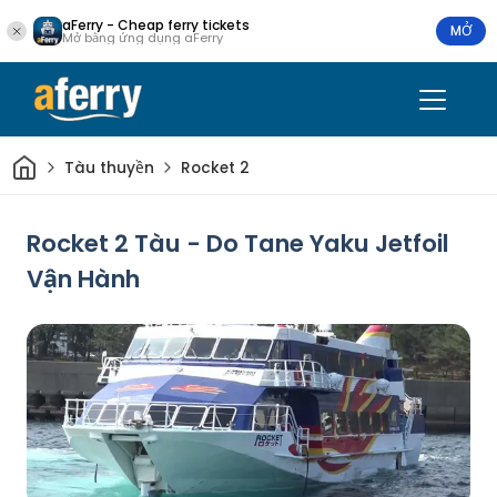
aFerry - Cheap ferry tickets
MỞ
Mở bằng ứng dụng aFerry
Trang chủ
Tàu thuyền
Rocket 2
Rocket 2 Tàu - Do Tane Yaku Jetfoil
Vận Hành