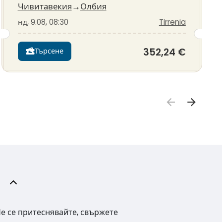
Чивитавекия
→
Олбия
нд, 9.08, 08:30
Tirrenia
352,24 €
Търсене
Не се притеснявайте, свържете