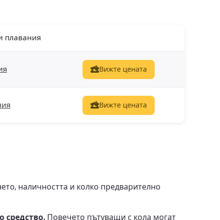
и плавания
ия
Вижте цената
ния
Вижте цената
ето, наличността и колко предварително
о средство.
Повечето пътуващи с кола могат