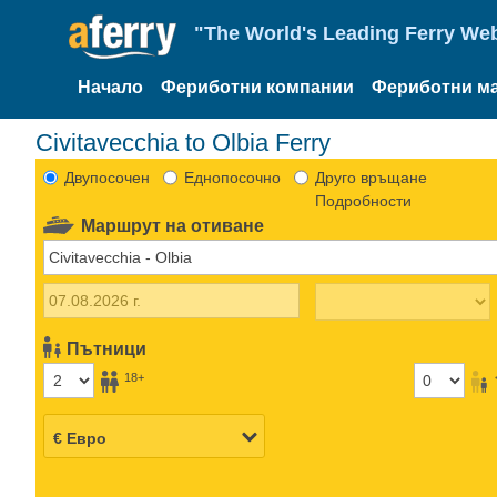
"The World's Leading Ferry Web
Начало
Фериботни компании
Фериботни м
Civitavecchia to Olbia Ferry
Двупосочен
Еднопосочно
Друго връщане
Подробности
Маршрут на отиване
Пътници
18+