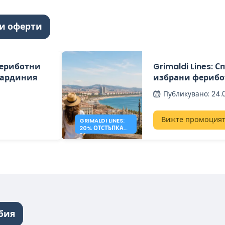
и оферти
фериботни
Grimaldi Lines: С
Сардиния
избрани ферибо
Сардиния, Сици
Публикувано
:
24.
Вижте промоция
GRIMALDI LINES:
20% ОТСТЪПКА
ЗА
СРЕДИЗЕМНОМО
РСКИ ФЕРИБОТИ
бия