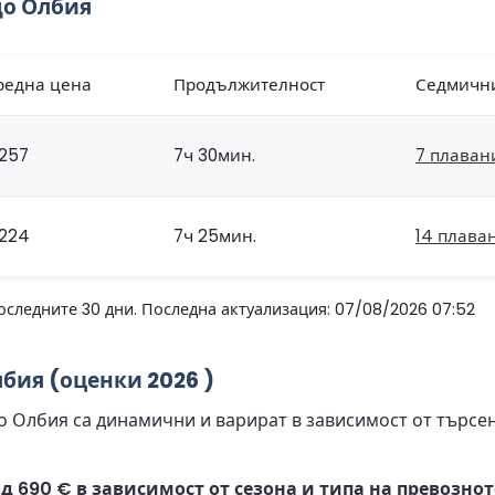
до Олбия
редна цена
Продължителност
Седмичн
257
7ч 30мин.
7 плаван
224
7ч 25мин.
14 плава
оследните 30 дни. Последна актуализация: 07/08/2026 07:52
бия (оценки 2026 )
 Олбия са динамични и варират в зависимост от търсен
д 690 € в зависимост от сезона и типа на превознот