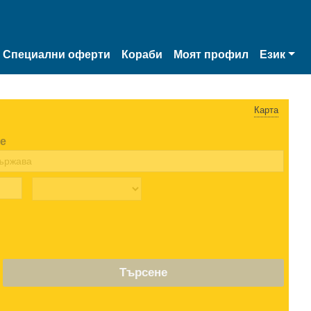
Специални оферти
Кораби
Моят профил
Език
Карта
е
Търсене