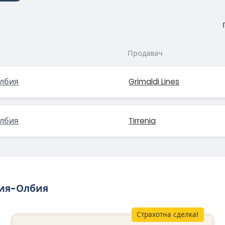
Продавач
лбия
Grimaldi Lines
лбия
Tirrenia
кия-Олбия
Страхотна сделка!