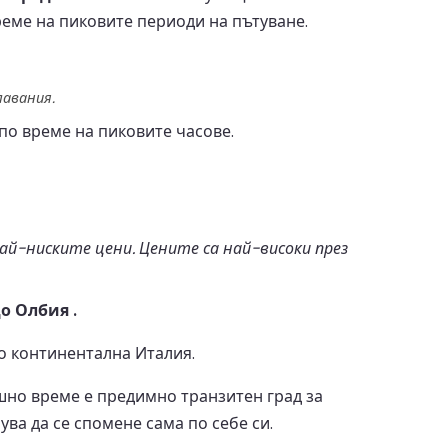
реме на пиковите периоди на пътуване.
лавания.
по време на пиковите часове.
й-ниските цени. Цените са най-високи през
о Олбия .
о континентална Италия.
шно време е предимно транзитен град за
ва да се спомене сама по себе си.