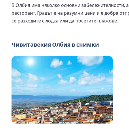
В Олбия има няколко основни забележителности, а
ресторант. Градът е на разумни цени и е добра отп
се разходите с лодка или да посетите плажове.
Чивитавекия Олбия в снимки