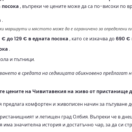
а посока
, въпреки че цените може да са по-високи по в
а
.
и маршрути и мястото може да е ограничено за определени п
 € до 129 € в едната посока
, като се изкачва до
690 €
сока
.
кола и пътници.
ането в средата на седмицата обикновено предлагат на
те цените на Чивитавекия на живо от пристанище д
 предлага комфортен и живописен начин за пътуване д
ристанищният и летищен град Олбия. Въпреки че в дне
има значителна история и достатъчно чар, за да си стру