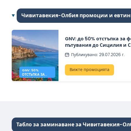
Чивитавекия-Олбия промоции и евтин
GNV: до 50% отстъпка за 
пътувания до Сицилия и 
Публикувано
:
29.07.2026 г.
Вижте промоцията
GNV: 50%
ОТСТЪПКА ЗА
ФЕРИБОТИ ЗА
СИЦИЛИЯ И
САРДИНИЯ
Табло за заминаване за Чивитавекия-Ол