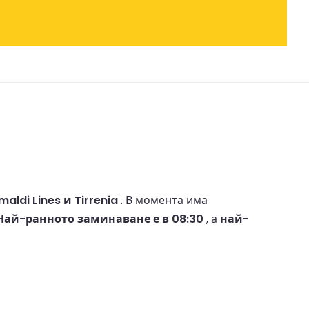
maldi Lines и Tirrenia
.
В момента има
Най-ранното заминаване е в 08:30
, а
най-