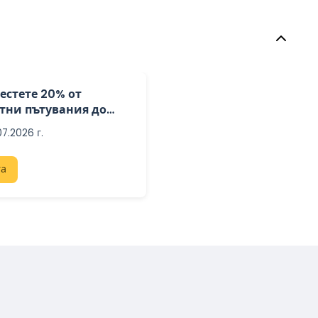
пестете 20% от
тни пътувания до
лия и Испания
07.2026 г.
та