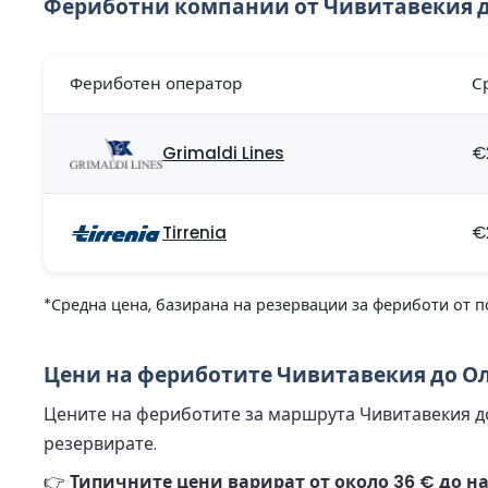
Фериботни компании от Чивитавекия 
Фериботен оператор
С
Grimaldi Lines
€
Tirrenia
€
*Средна цена, базирана на резервации за фериботи от п
Цени на фериботите Чивитавекия до Ол
Цените на фериботите за маршрута Чивитавекия до
резервирате.
👉
Типичните цени варират от около 36 € до на