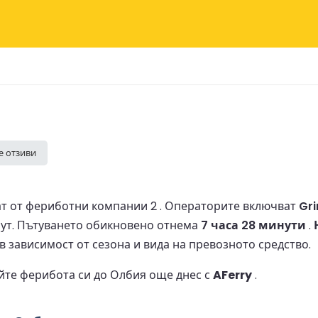
е отзиви
т от фериботни компании 2 .
Операторите включват
Gri
ут.
Пътуването обикновено отнема
7 часа 28 минути
.
 в зависимост от сезона и вида на превозното средство.
йте ферибота си до Олбия още днес с
AFerry
.