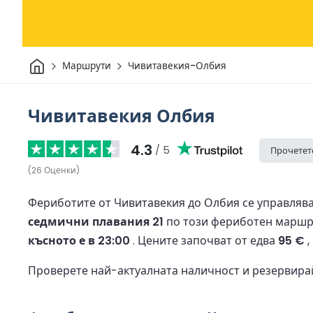
Начало
Маршрути
Чивитавекия-Олбия
Чивитавекия Олбия
4.3
/ 5
Прочетет
(
26
Оценки
)
Фериботите от Чивитавекия до Олбия се управлява
седмични плавания 21
по този фериботен маршр
късното е в 23:00
.
Цените започват от едва
95 €
,
Проверете най-актуалната наличност и резервира