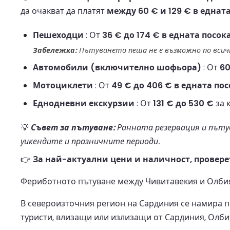
да очакват да платят
между 60 € и 129 € в еднат
Пешеходци
: От
36 € до 174 € в едната посок
Забележка:
Пътуването пеша не е възможно по всичк
Автомобили (включително шофьора)
: От
60
Мотоциклети
: От
49 € до 406 € в едната по
Еднодневни екскурзии
: От
131 € до 530 €
за 
💡
Съвет за пътуване:
Ранната резервация и пътув
уикендите и празничните периоди.
👉
За най-актуални цени и наличност, провере
Фериботното пътуване между Чивитавекия и Олбия
В североизточния регион на Сардиния се намира п
туристи, влизащи или излизащи от Сардиния, Олбия 