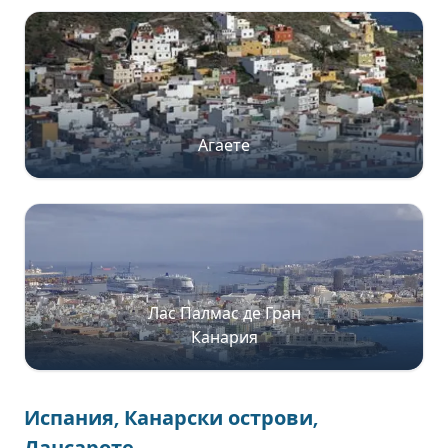
Агаете
Лас Палмас де Гран
Канария
Испания, Канарски острови,