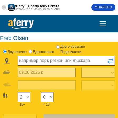
aFerry - Cheap ferry tickets
ОТВОРЕНО
Отвори в приложението aFerry
Fred Olsen
Друго връщане
Двупосочен
Еднопосочно
Подробности
18+
< 18