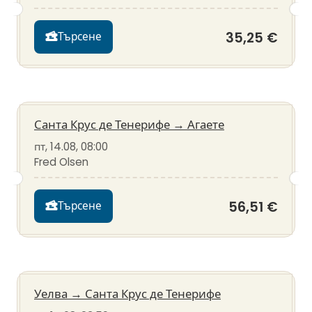
35,25 €
Търсене
Санта Крус де Тенерифе
→
Агаете
пт, 14.08, 08:00
Fred Olsen
56,51 €
Търсене
Уелва
→
Санта Крус де Тенерифе