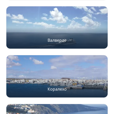
Валверде
Коралехо