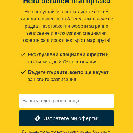
Нека останем във връзка
Не пропускайте, присъединете се към
хилядите клиенти на AFerry, които вече се
радват на страхотни оферти за ранно
записване и ексклузивни специални
оферти за широк спектър от маршрути!
Ексклузивни специални оферти
и
отстъпки с до 25% спестявания
Бъдете първите, които ще научат
за новите разписания
Изпратете ми оферти!
Изпращаме само качествени неща, без спам.