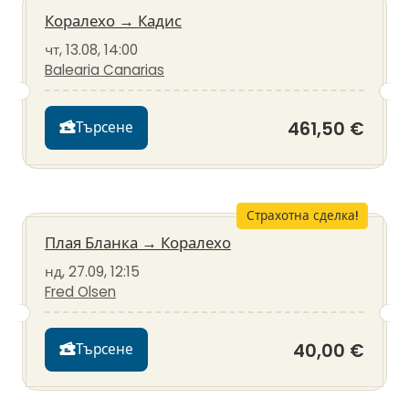
Коралехо
→
Кадис
чт, 13.08, 14:00
Balearia Canarias
461,50 €
Търсене
Страхотна сделка!
Плая Бланка
→
Коралехо
нд, 27.09, 12:15
Fred Olsen
40,00 €
Търсене