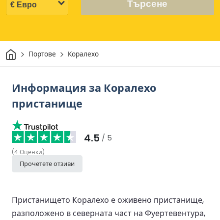
Търсене
Начало
Портове
Коралехо
Информация за Коралехо
пристанище
4.5
/ 5
(
4
Оценки
)
Прочетете отзиви
Пристанището Коралехо е оживено пристанище,
разположено в северната част на Фуертевентура,