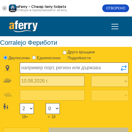
aFerry - Cheap ferry tickets
ОТВОРЕНО
Отвори в приложението aFerry
Corralejo Фериботи
Друго връщане
Двупосочен
Еднопосочно
Подробности
18+
< 18