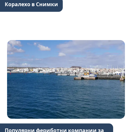
Коралехо в Снимки
Популярни фериботни компании за