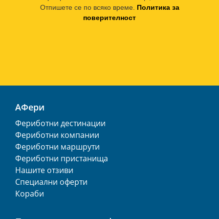
Отпишете се по всяко време.
Политика за
поверителност
АФери
Фериботни дестинации
Фериботни компании
Фериботни маршрути
Фериботни пристанища
Нашите отзиви
Специални оферти
Кораби