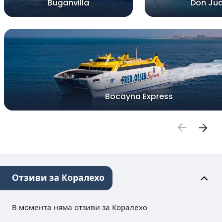
Buganvilla
Don Ju
Bocayna Express
Отзиви за Коралехо
В момента няма отзиви за Коралехо