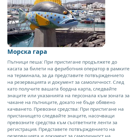
Морска гара
Пътници пеша: При пристигане продължете до
касата за билети на фериботния оператор в рамките
на терминала, за да представите потвърждението
на резервацията и документ за самоличност. След
като получите вашата бордна карта, следвайте
знаците или указанията на персонала към зоната за
чакане на пътниците, докато не бъде обявено
качването. Превозни средства: При пристигане на
пристанището следвайте знаците, насочващи
превозните средства към съответните ленти за
регистрация. Представете потвърждението на
резервацията и документ за самоличност на