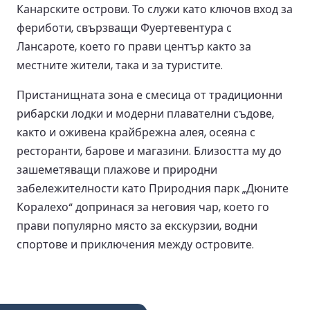
Канарските острови. То служи като ключов вход за
фериботи, свързващи Фуертевентура с
Лансароте, което го прави център както за
местните жители, така и за туристите.
Пристанищната зона е смесица от традиционни
рибарски лодки и модерни плавателни съдове,
както и оживена крайбрежна алея, осеяна с
ресторанти, барове и магазини. Близостта му до
зашеметяващи плажове и природни
забележителности като Природния парк „Дюните
Коралехо“ допринася за неговия чар, което го
прави популярно място за екскурзии, водни
спортове и приключения между островите.