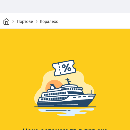
Начало
Портове
Коралехо