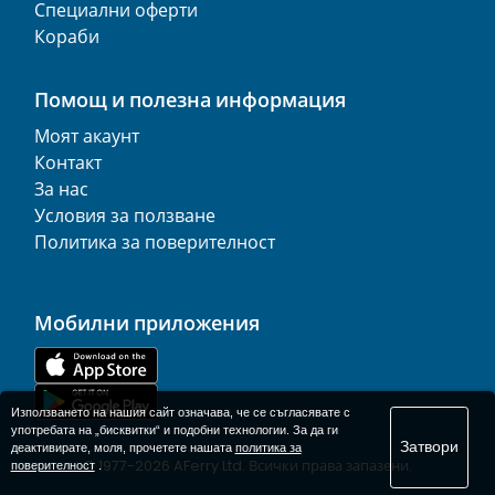
Специални оферти
Кораби
Помощ и полезна информация
Моят акаунт
Контакт
За нас
Условия за ползване
Политика за поверителност
Мобилни приложения
Използването на нашия сайт означава, че се съгласявате с
употребата на „бисквитки“ и подобни технологии. За да ги
Затвори
деактивирате, моля, прочетете нашата
политика за
© 1977-
2026
AFerry Ltd. Всички права запазени.
поверителност
.