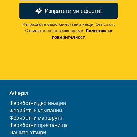
Изпратете ми оферти!
Изпращаме само качествени неща, без спам.
Отпишете се по всяко време.
Политика за
поверителност
АФери
Фериботни дестинации
Фериботни компании
Фериботни маршрути
Фериботни пристанища
Нашите отзиви