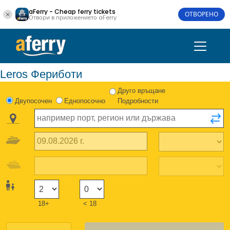
aFerry - Cheap ferry tickets
ОТВОРЕНО
Отвори в приложението aFerry
Leros Фериботи
Друго връщане
Двупосочен
Еднопосочно
Подробности
18+
< 18