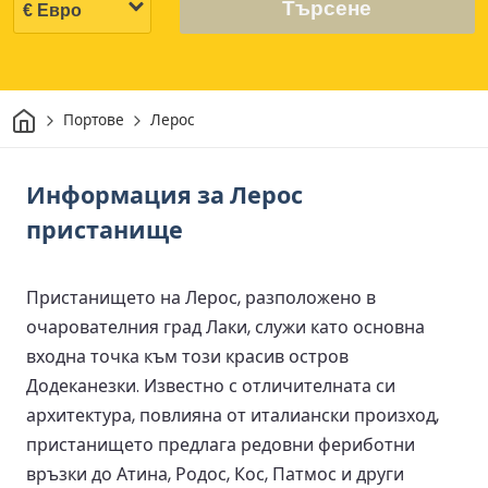
Търсене
Начало
Портове
Лерос
Информация за Лерос
пристанище
Пристанището на Лерос, разположено в
очарователния град Лаки, служи като основна
входна точка към този красив остров
Додеканезки. Известно с отличителната си
архитектура, повлияна от италиански произход,
пристанището предлага редовни фериботни
връзки до Атина, Родос, Кос, Патмос и други