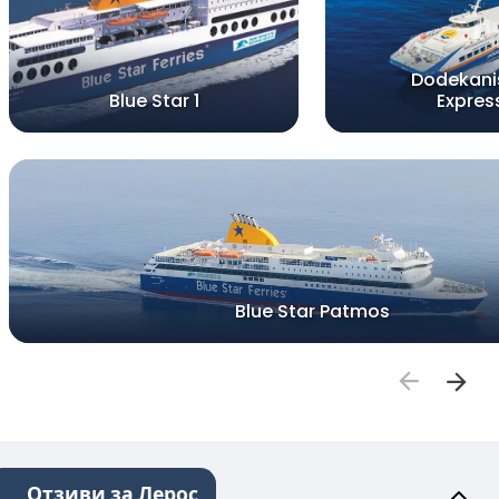
Dodekani
Blue Star 1
Expres
Blue Star Patmos
Отзиви за Лерос