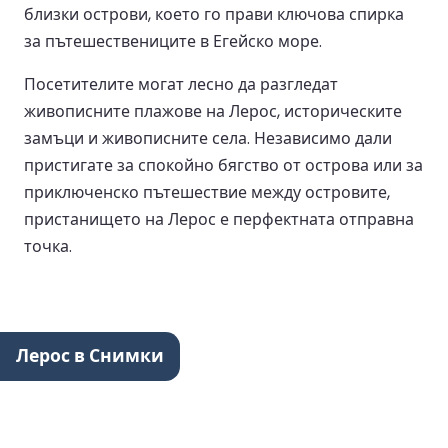
близки острови, което го прави ключова спирка
за пътешествениците в Егейско море.
Посетителите могат лесно да разгледат
живописните плажове на Лерос, историческите
замъци и живописните села. Независимо дали
пристигате за спокойно бягство от острова или за
приключенско пътешествие между островите,
пристанището на Лерос е перфектната отправна
точка.
Лерос в Снимки