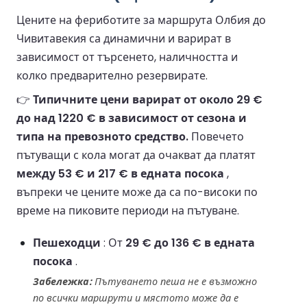
Цените на фериботите за маршрута Олбия до
Чивитавекия са динамични и варират в
зависимост от търсенето, наличността и
колко предварително резервирате.
👉
Типичните цени варират от около 29 €
до над 1220 € в зависимост от сезона и
типа на превозното средство.
Повечето
пътуващи с кола могат да очакват да платят
между 53 € и 217 € в едната посока
,
въпреки че цените може да са по-високи по
време на пиковите периоди на пътуване.
Пешеходци
: От
29 € до 136 € в едната
посока
.
Забележка:
Пътуването пеша не е възможно
по всички маршрути и мястото може да е