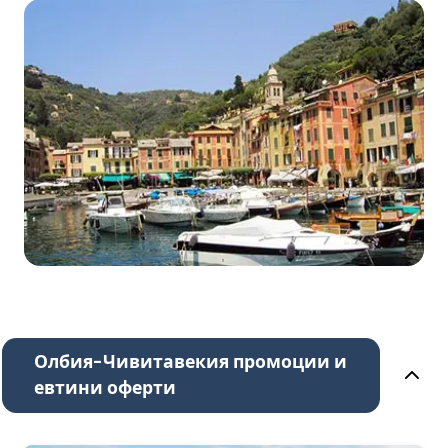
Олбия-Чивитавекия промоции и
евтини оферти