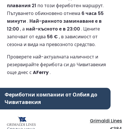
плавания 21
по този фериботен маршрут.
Пътуването обикновено отнема
6 часа 55
минути
.
Най-ранното заминаване е в
12:00
, а
най-късното е в 23:00
.
Цените
започват от едва
56 €
, в зависимост от
сезона и вида на превозното средство.
Проверете най-актуалната наличност и
резервирайте ферибота си до Чивитавекия
още днес с
AFerry
.
Фериботни компании от Олбия до
Чивитавекия
Grimaldi Lines
€384