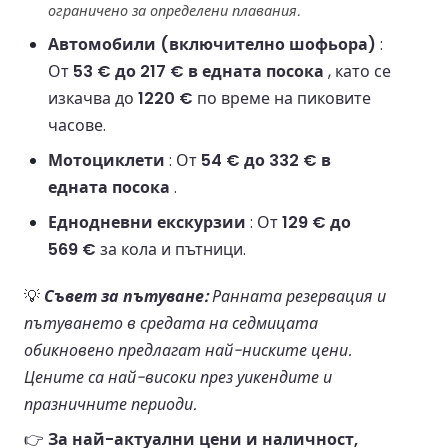
ограничено за определени плавания.
Автомобили (включително шофьора)
:
От
53 € до 217 € в едната посока
, като се
изкачва до
1220 €
по време на пиковите
часове.
Мотоциклети
: От
54 € до 332 € в
едната посока
.
Еднодневни екскурзии
: От
129 € до
569 €
за кола и пътници.
💡
Съвет за пътуване:
Ранната резервация и
пътуването в средата на седмицата
обикновено предлагат най-ниските цени.
Цените са най-високи през уикендите и
празничните периоди.
👉
За най-актуални цени и наличност,