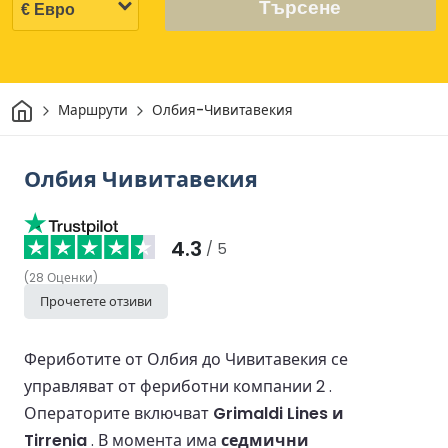
Търсене
Начало
Маршрути
Олбия-Чивитавекия
Олбия Чивитавекия
4.3
/ 5
(
28
Оценки
)
Прочетете отзиви
Фериботите от Олбия до Чивитавекия се
управляват от фериботни компании 2 .
Операторите включват
Grimaldi Lines и
Tirrenia
.
В момента има
седмични