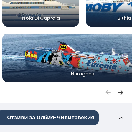
Isola Di Capraia
Bithia
Nuraghes
Отзиви за Олбия-Чивитавекия