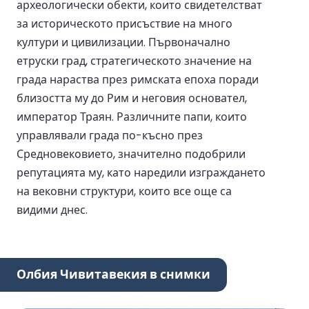
археологически обекти, които свидетелстват
за историческото присъствие на много
култури и цивилизации. Първоначално
етруски град, стратегическото значение на
града нараства през римската епоха поради
близостта му до Рим и неговия основател,
император Траян. Различните папи, които
управлявали града по-късно през
Средновековието, значително подобрили
репутацията му, като наредили изграждането
на вековни структури, които все още са
видими днес.
Олбия Чивитавекия в снимки