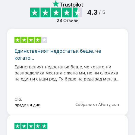
4.3
/ 5
28
Отзиви
Единственият недостатък беше, че
когато…
Единственият недостатък беше, че когато ни
разпределиха местата с жена ми, не ни сложиха
на един и същи ред. Тя беше на реда зад мен, а
не до мен. Иначе всичко беше наред.
Cla
,
Събрани от AFerry.com
преди 34 дни