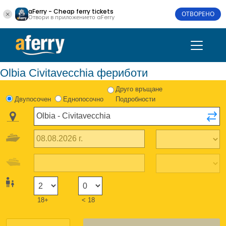
aFerry - Cheap ferry tickets
ОТВОРЕНО
Отвори в приложението aFerry
Olbia Civitavecchia фериботи
Друго връщане
Двупосочен
Еднопосочно
Подробности
18+
< 18