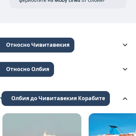
фериботите на Moby Lines от Олбия?
Относно Чивитавекия
Относно Олбия
Олбия до Чивитавекия Корабите