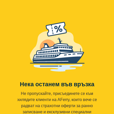
Нека останем във връзка
Не пропускайте, присъединете се към
хилядите клиенти на AFerry, които вече се
радват на страхотни оферти за ранно
записване и ексклузивни специални