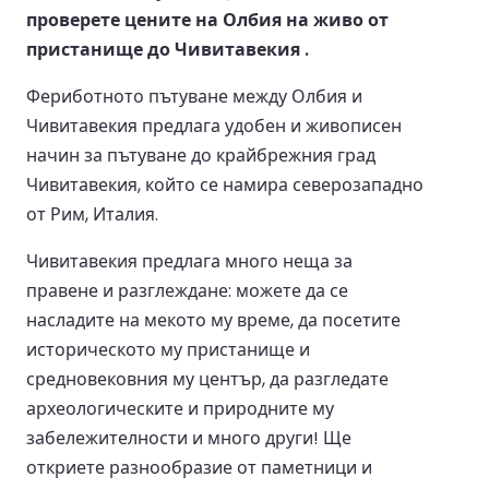
проверете цените на Олбия на живо от
пристанище до Чивитавекия .
Фериботното пътуване между Олбия и
Чивитавекия предлага удобен и живописен
начин за пътуване до крайбрежния град
Чивитавекия, който се намира северозападно
от Рим, Италия.
Чивитавекия предлага много неща за
правене и разглеждане: можете да се
насладите на мекото му време, да посетите
историческото му пристанище и
средновековния му център, да разгледате
археологическите и природните му
забележителности и много други! Ще
откриете разнообразие от паметници и