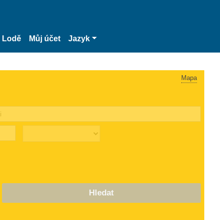
Lodě
Můj účet
Jazyk
Mapa
Hledat