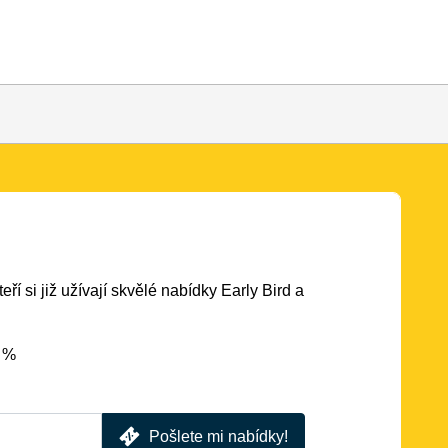
eří si již užívají skvělé nabídky Early Bird a
5 %
Pošlete mi nabídky!