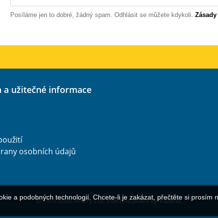
Posíláme jen to dobré, žádný spam. Odhlásit se můžete kdykoli.
Zásady
a a užitečné informace
oužití
rany osobních údajů
ie a podobných technologií. Chcete-li je zakázat, přečtěte si prosím
© 1977-
2026
AFerry Ltd. Všechna práva vyhrazena.