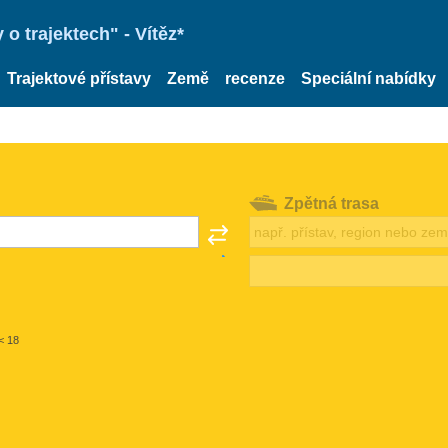
o trajektech" - Vítěz*
Trajektové přístavy
Země
recenze
Speciální nabídky
Zpětná trasa
< 18