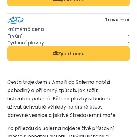
Travelmar
-
-
-
Zjistit cenu
Cesta trajektem z Amalfi do Salerna nabízí
pohodlný a příjemný způsob, jak zažít
úchvatné pobřeží. Během plavby si budete
užívat úchvatné výhledy na drsné útesy,
barevné vesnice a jiskřivé Středozemní moře.
Po příjezdu do Salerna najdete živé přístavní
město s bohatou historií, úzkými uličkami a