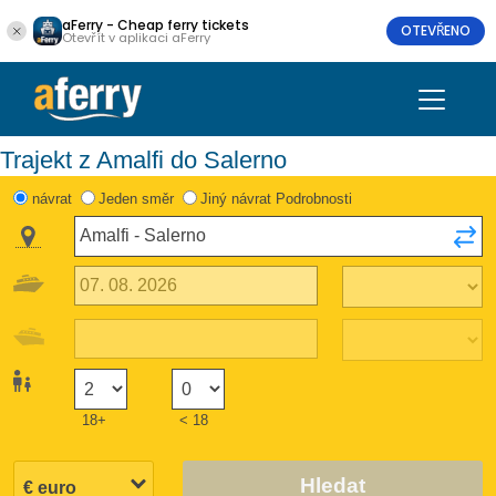
aFerry - Cheap ferry tickets
OTEVŘENO
Otevřít v aplikaci aFerry
Trajekt z Amalfi do Salerno
návrat
Jeden směr
Jiný návrat Podrobnosti
18+
< 18
Hledat