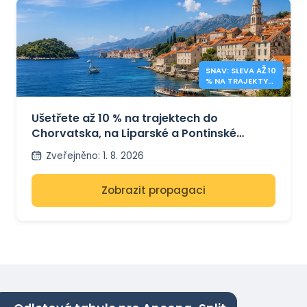
SNAV: SLEVA AŽ 10
% NA TRAJEKTY
DO CHORVATSKA
A ITÁLIE
Ušetřete až 10 % na trajektech do
Chorvatska, na Liparské a Pontinské
ostrovy se SNAV
Zveřejněno
:
1. 8. 2026
Zobrazit propagaci