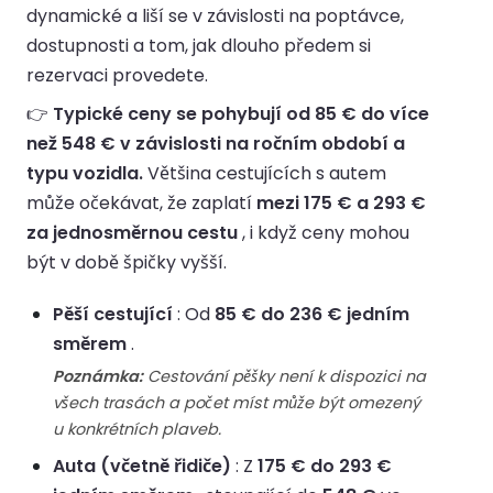
dynamické a liší se v závislosti na poptávce,
dostupnosti a tom, jak dlouho předem si
rezervaci provedete.
👉
Typické ceny se pohybují od 85 € do více
než 548 € v závislosti na ročním období a
typu vozidla.
Většina cestujících s autem
může očekávat, že zaplatí
mezi 175 € a 293 €
za jednosměrnou cestu
, i když ceny mohou
být v době špičky vyšší.
Pěší cestující
: Od
85 € do 236 € jedním
směrem
.
Poznámka:
Cestování pěšky není k dispozici na
všech trasách a počet míst může být omezený
u konkrétních plaveb.
Auta (včetně řidiče)
: Z
175 € do 293 €