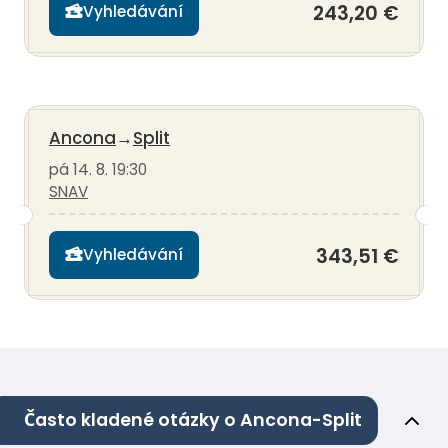
243,20 €
Vyhledávání
Ancona
→
Split
pá 14. 8. 19:30
SNAV
343,51 €
Vyhledávání
Často kladené otázky o Ancona-Split