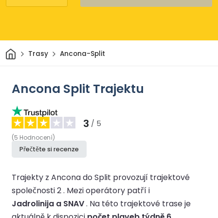
Domov
Trasy
Ancona-Split
Ancona Split Trajektu
3
/ 5
(
5
Hodnocení
)
Přečtěte si recenze
Trajekty z Ancona do Split provozují trajektové
společnosti 2 .
Mezi operátory patří i
Jadrolinija a SNAV
.
Na této trajektové trase je
aktuálně k dispozici
počet plaveb týdně 6
.