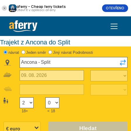
aFerry - Cheap ferry tickets
OTEVŘENO
Otevřít v aplikaci aFerry
Trajekt z Ancona do Split
návrat
Jeden směr
Jiný návrat Podrobnosti
18+
< 18
Hledat