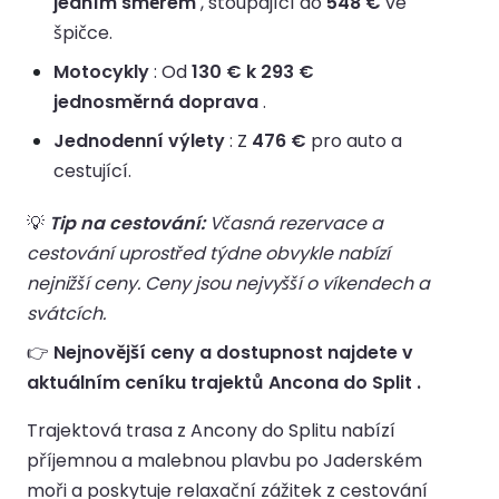
jedním směrem
, stoupající do
548 €
ve
špičce.
Motocykly
: Od
130 € k 293 €
jednosměrná doprava
.
Jednodenní výlety
: Z
476 €
pro auto a
cestující.
💡
Tip na cestování:
Včasná rezervace a
cestování uprostřed týdne obvykle nabízí
nejnižší ceny. Ceny jsou nejvyšší o víkendech a
svátcích.
👉
Nejnovější ceny a dostupnost najdete v
aktuálním ceníku trajektů Ancona do Split .
Trajektová trasa z Ancony do Splitu nabízí
příjemnou a malebnou plavbu po Jaderském
moři a poskytuje relaxační zážitek z cestování