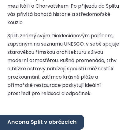
mezi Itálií a Chorvatskem. Po příjezdu do Splitu
vás přivítá bohatá historie a středomořské
kouzlo.
Split, známý svým Diokleciánovým palácem,
zapsaným na seznamu UNESCO, v sobě spojuje
starověkou římskou architekturu s živou
moderní atmosférou. Rušná promenáda, trhy
a blízké ostrovy nabízejí spoustu možností k
prozkoumání, zatímco krásné pláže a
přímořské restaurace poskytují ideální
prostředí pro relaxaci a odpočinek.
Ancona Split v obrázcích