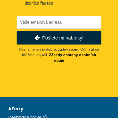
jízdních řádech
Pošlete mi nabídky!
Posíláme jen to dobré, žádný spam. Odhlásit se
můžete kdykoli.
Zásady ochrany osobních
údajů
AFerry
Destinace trajektů