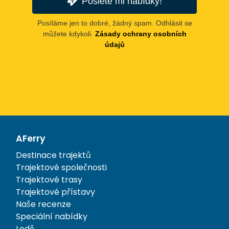
Pošlete mi nabídky!
Posíláme jen to dobré, žádný spam. Odhlásit se
můžete kdykoli.
Zásady ochrany osobních
údajů
AFerry
Destinace trajektů
Trajektové společnosti
Trajektové trasy
Trajektové přístavy
Naše recenze
Speciální nabídky
Lodě