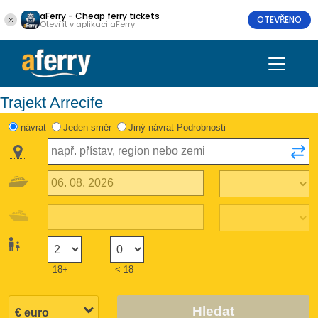
aFerry - Cheap ferry tickets
OTEVŘENO
Otevřít v aplikaci aFerry
Trajekt Arrecife
návrat
Jeden směr
Jiný návrat Podrobnosti
18+
< 18
Hledat