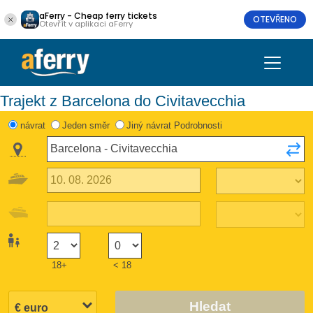
aFerry - Cheap ferry tickets
OTEVŘENO
Otevřít v aplikaci aFerry
Trajekt z Barcelona do Civitavecchia
návrat
Jeden směr
Jiný návrat Podrobnosti
18+
< 18
Hledat