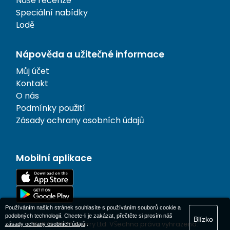
Naše recenze
Speciální nabídky
Lodě
Nápověda a užitečné informace
Můj účet
Kontakt
O nás
Podmínky použití
Zásady ochrany osobních údajů
Mobilní aplikace
Používáním našich stránek souhlasíte s používáním souborů cookie a
podobných technologií. Chcete-li je zakázat, přečtěte si prosím náš
Blízko
© 1977-
2026
AFerry Ltd. Všechna práva vyhrazena.
zásady ochrany osobních údajů
.