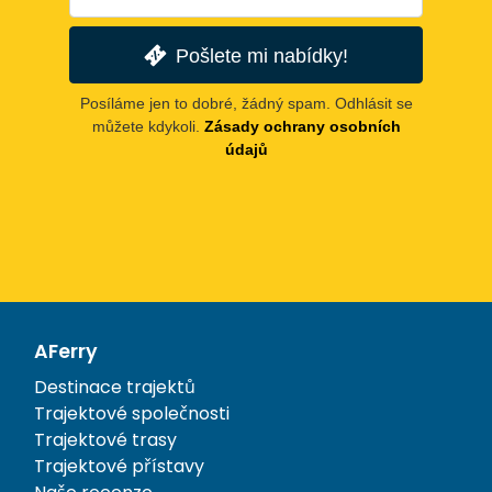
Pošlete mi nabídky!
Posíláme jen to dobré, žádný spam. Odhlásit se
můžete kdykoli.
Zásady ochrany osobních
údajů
AFerry
Destinace trajektů
Trajektové společnosti
Trajektové trasy
Trajektové přístavy