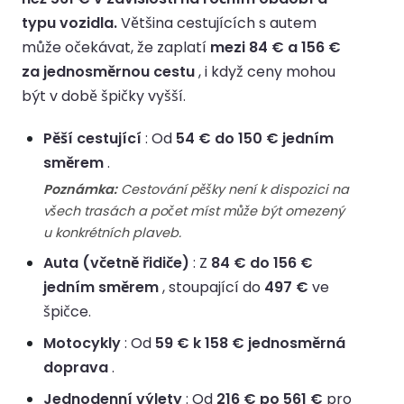
typu vozidla.
Většina cestujících s autem
může očekávat, že zaplatí
mezi 84 € a 156 €
za jednosměrnou cestu
, i když ceny mohou
být v době špičky vyšší.
Pěší cestující
: Od
54 € do 150 € jedním
směrem
.
Poznámka:
Cestování pěšky není k dispozici na
všech trasách a počet míst může být omezený
u konkrétních plaveb.
Auta (včetně řidiče)
: Z
84 € do 156 €
jedním směrem
, stoupající do
497 €
ve
špičce.
Motocykly
: Od
59 € k 158 € jednosměrná
doprava
.
Jednodenní výlety
: Od
216 € po 561 €
pro