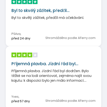
Byl to skvělý zážitek, předčil…
Byl to skvělý zážitek, předčil má očekávání.
PSilva
,
Shromážděno podle AFerry.com
před 24 dny
Příjemná plavba. Jízdní řád byl…
Příjemná plavba. Jízdní řád byl dodržen. Bylo
těžké se na lodi orientovat, zejména najít svou
kajutu: k dispozici bylo jen málo informací.
Venku nebylo dostatek zastíněných míst k
sezení.
Yves
,
Shromážděno podle AFerry.com
před 57 dny