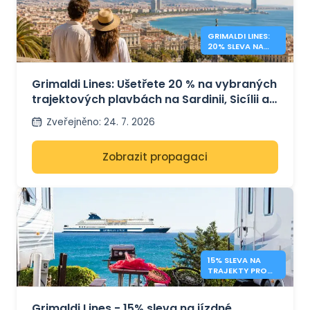
GRIMALDI LINES:
20% SLEVA NA
TRAJEKTY ZE
STŘEDOMOŘÍ
Grimaldi Lines: Ušetřete 20 % na vybraných
trajektových plavbách na Sardinii, Sicílii a
do Španělska
Zveřejněno
:
24. 7. 2026
Zobrazit propagaci
15% SLEVA NA
TRAJEKTY PRO
KARAVANY –
GRIMALDI LINES
Grimaldi Lines - 15% sleva na jízdné