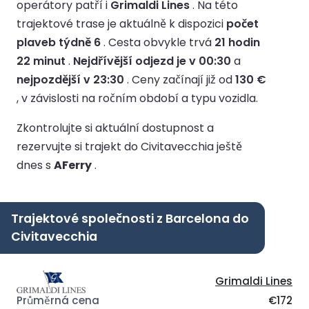
operátory patří i
Grimaldi Lines
.
Na této
trajektové trase je aktuálně k dispozici
počet
plaveb týdně 6
.
Cesta obvykle trvá
21 hodin
22 minut
.
Nejdřívější odjezd je v 00:30
a
nejpozdější v 23:30
.
Ceny začínají již od
130 €
, v závislosti na ročním období a typu vozidla.
Zkontrolujte si aktuální dostupnost a
rezervujte si trajekt do Civitavecchia ještě
dnes s
AFerry
.
Trajektové společnosti z Barcelona do
Civitavecchia
Grimaldi Lines
€172