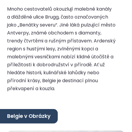
Mnoho cestovatelů okouzlují malebné kanály
a dlážděné ulice Brugg, často označovaných
jako „Benátky severu“. Jiné láká pulzující město
Antverpy, známé obchodem s diamanty,
trendy čtvrtěmi a rušným přístavem. Ardenský
region s hustými lesy, zvlněnými kopci a
malebnými vesničkami nabízí klidné útočiště a
příležitosti k dobrodružství v přírodě. Ať už
hledáte historii, kulinářské lahůdky nebo
přírodní krásy, Belgie je destinací plnou
překvapení a kouzla.
Belgie v Obrázky