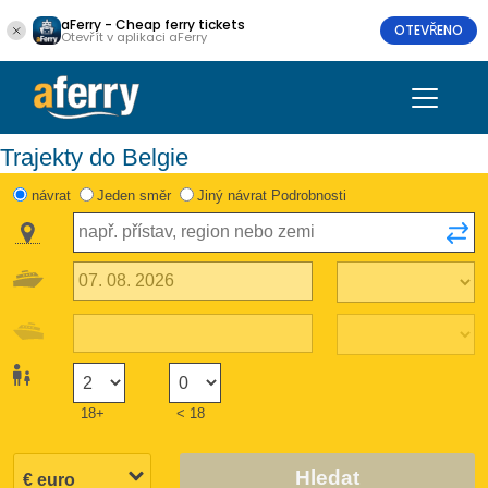
aFerry - Cheap ferry tickets
OTEVŘENO
Otevřít v aplikaci aFerry
Trajekty do Belgie
návrat
Jeden směr
Jiný návrat Podrobnosti
18+
< 18
Hledat