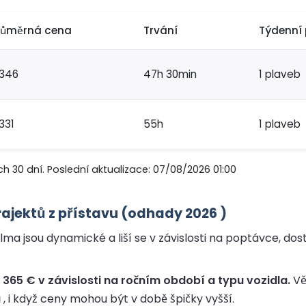
růměrná cena
Trvání
Týdenní 
346
47h 30min
1 plaveb
331
55h
1 plaveb
h 30 dní. Poslední aktualizace: 07/08/2026 01:00
ajektů z přístavu (odhady 2026 )
ma jsou dynamické a liší se v závislosti na poptávce, dos
365 € v závislosti na ročním období a typu vozidla.
Vě
u
, i když ceny mohou být v době špičky vyšší.