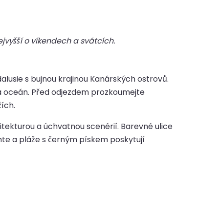
jvyšší o víkendech a svátcích.
alusie s bujnou krajinou Kanárských ostrovů.
 na oceán. Před odjezdem prozkoumejte
ích.
hitekturou a úchvatnou scenérií. Barevné ulice
te a pláže s černým pískem poskytují