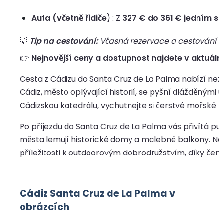
Auta (včetně řidiče)
: Z
327 € do 361 € jedním
💡
Tip na cestování:
Včasná rezervace a cestování up
👉
Nejnovější ceny a dostupnost najdete v aktuál
Cesta z Cádizu do Santa Cruz de La Palma nabízí nez
Cádiz, město oplývající historií, se pyšní dlážděn
Cádizskou katedrálu, vychutnejte si čerstvé mořské 
Po příjezdu do Santa Cruz de La Palma vás přivítá pu
města lemují historické domy a malebné balkony. N
příležitosti k outdoorovým dobrodružstvím, díky čemu
Cádiz Santa Cruz de La Palma v
obrázcích