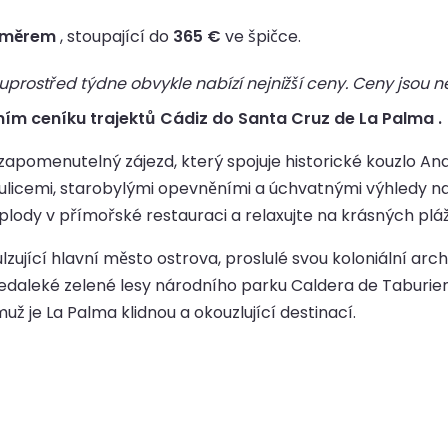
 směrem
, stoupající do
365 €
ve špičce.
rostřed týdne obvykle nabízí nejnižší ceny. Ceny jsou ne
ním ceníku trajektů Cádiz do Santa Cruz de La Palma .
apomenutelný zájezd, který spojuje historické kouzlo And
ými ulicemi, starobylými opevněními a úchvatnými výhledy
plody v přímořské restauraci a relaxujte na krásných pláž
lzující hlavní město ostrova, proslulé svou koloniální arc
edaleké zelené lesy národního parku Caldera de Taburien
ž je La Palma klidnou a okouzlující destinací.