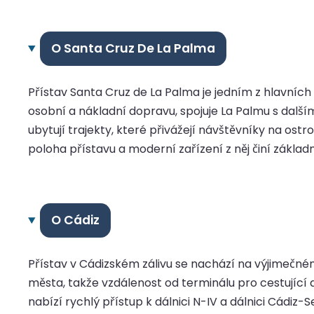
O Santa Cruz De La Palma
Přístav Santa Cruz de La Palma je jedním z hlavníc
osobní a nákladní dopravu, spojuje La Palmu s dalš
ubytují trajekty, které přivážejí návštěvníky na os
poloha přístavu a moderní zařízení z něj činí zákla
O Cádiz
Přístav v Cádizském zálivu se nachází na výjimečném 
města, takže vzdálenost od terminálu pro cestující d
nabízí rychlý přístup k dálnici N-IV a dálnici Cádiz-S