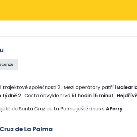
tu
recenze
 trajektové společnosti 2 .
Mezi operátory patří i
Baleari
 týdně 2
.
Cesta obvykle trvá
51 hodin 15 minut
.
Nejdřívě
rajekt do Santa Cruz de La Palma ještě dnes s
AFerry
.
 Cruz de La Palma