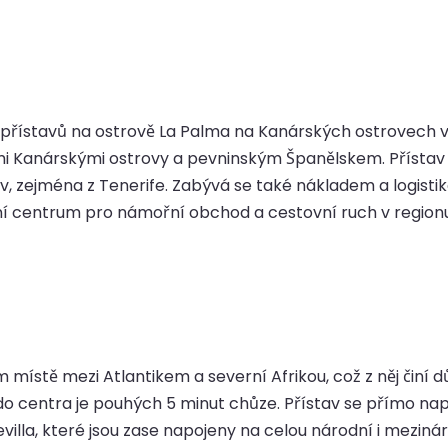
h přístavů na ostrově La Palma na Kanárských ostrovech 
ími Kanárskými ostrovy a pevninským Španělskem. Přístav 
trov, zejména z Tenerife. Zabývá se také nákladem a logis
dní centrum pro námořní obchod a cestovní ruch v regionu
místě mezi Atlantikem a severní Afrikou, což z něj činí d
o centra je pouhých 5 minut chůze. Přístav se přímo napoj
evilla, které jsou zase napojeny na celou národní i mezinárod