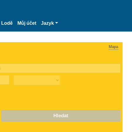
Lodě
Můj účet
Jazyk
Mapa
Hledat