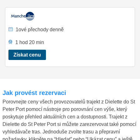
1ové přechody denně
1 hod 20 min
Získat cenu
Jak provést rezervaci
Porovnejte ceny všech provozovatelů trajekt z Dielette do St
Peter Port pomocí nástroje pro porovnání cen výše, který
poskytuje přehled aktuálních cen a dostupnosti. Trajekt z
Dielette do St Peter Port si můžete zarezervovat také pomocí
vyhledávače tras. Jednoduše zvolte trasu a přepravní
požadavky, klikněte na “Hledat” nebo “Ukázat cenu” a ještě