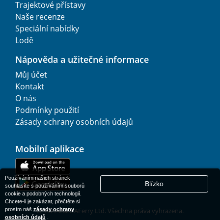
Trajektové přístavy
Naše recenze
Speciální nabídky
Lodě
Nápověda a užitečné informace
Můj účet
Kontakt
O nás
Podmínky použití
Zásady ochrany osobních údajů
Mobilní aplikace
Používáním našich stránek
Blízko
souhlasíte s používáním souborů
cookie a podobných technologií.
Chcete-li je zakázat, přečtěte si
prosím náš
zásady ochrany
© 1977-
2026
AFerry Ltd. Všechna práva vyhrazena.
osobních údajů
.