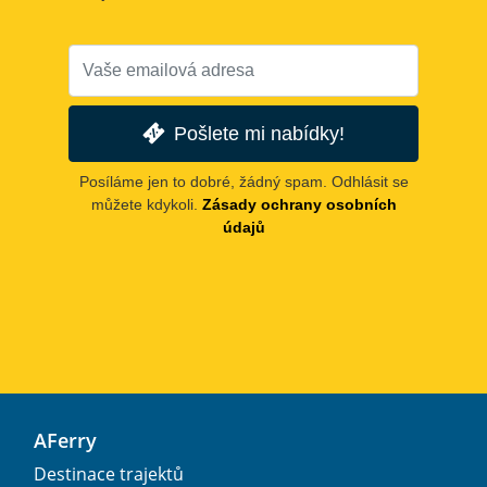
Pošlete mi nabídky!
Posíláme jen to dobré, žádný spam. Odhlásit se
můžete kdykoli.
Zásady ochrany osobních
údajů
AFerry
Destinace trajektů