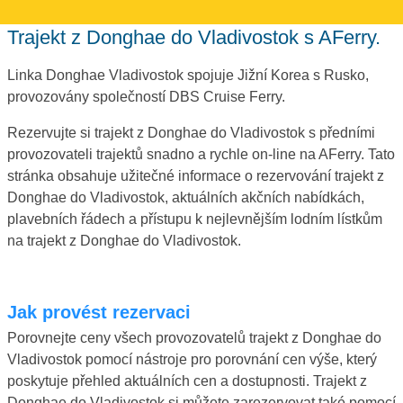
Trajekt z Donghae do Vladivostok s AFerry.
Linka Donghae Vladivostok spojuje Jižní Korea s Rusko,
provozovány společností DBS Cruise Ferry.
Rezervujte si trajekt z Donghae do Vladivostok s předními
provozovateli trajektů snadno a rychle on-line na AFerry. Tato
stránka obsahuje užitečné informace o rezervování trajekt z
Donghae do Vladivostok, aktuálních akčních nabídkách,
plavebních řádech a přístupu k nejlevnějším lodním lístkům
na trajekt z Donghae do Vladivostok.
Jak provést rezervaci
Porovnejte ceny všech provozovatelů trajekt z Donghae do
Vladivostok pomocí nástroje pro porovnání cen výše, který
poskytuje přehled aktuálních cen a dostupnosti. Trajekt z
Donghae do Vladivostok si můžete zarezervovat také pomocí