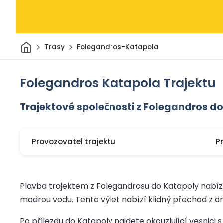
Domov
Trasy
Folegandros-Katapola
Folegandros Katapola Trajektu
Trajektové společnosti z Folegandros d
Provozovatel trajektu
P
Plavba trajektem z Folegandrosu do Katapoly nabíz
modrou vodu. Tento výlet nabízí klidný přechod z d
Po příjezdu do Katapoly najdete okouzlující vesnici