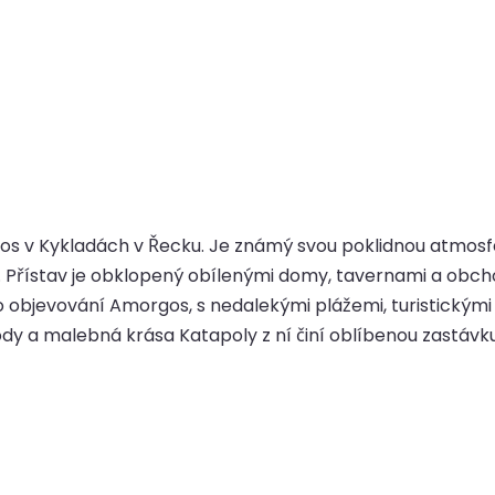
s v Kykladách v Řecku. Je známý svou poklidnou atmosfér
y. Přístav je obklopený obílenými domy, tavernami a obc
o objevování Amorgos, s nedalekými plážemi, turistickými 
ody a malebná krása Katapoly z ní činí oblíbenou zastávku