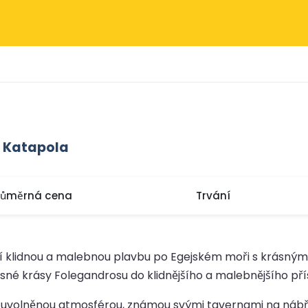
o Katapola
růměrná cena
Trvání
í klidnou a malebnou plavbu po Egejském moři s krásnými
rsné krásy Folegandrosu do klidnějšího a malebnějšího p
 s uvolněnou atmosférou, známou svými tavernami na nábře