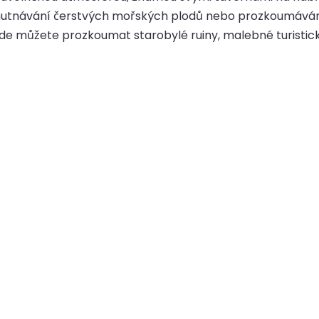
chutnávání čerstvých mořských plodů nebo prozkoumávání o
de můžete prozkoumat starobylé ruiny, malebné turistické 