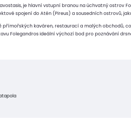
ravostasis, je hlavní vstupní branou na úchvatný ostrov 
ektové spojení do Atén (Pireus) a sousedních ostrovů, jako 
tně přímořských kaváren, restaurací a malých obchodů, co
tavu Folegandros ideální výchozí bod pro poznávání drsné 
atapola