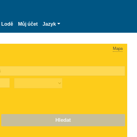
Lodě
Můj účet
Jazyk
Mapa
Hledat