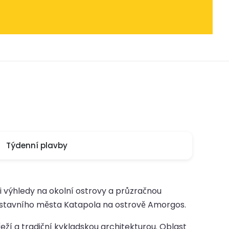
Týdenní plavby
 výhledy na okolní ostrovy a průzračnou
řístavního města Katapola na ostrově Amorgos.
ží a tradiční kykladskou architekturou. Oblast