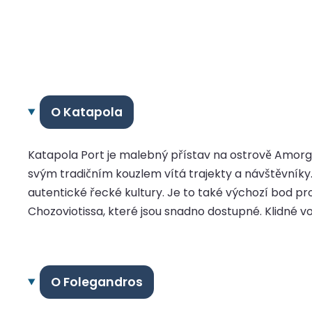
O Katapola
Katapola Port je malebný přístav na ostrově Amorgo
svým tradičním kouzlem vítá trajekty a návštěvník
autentické řecké kultury. Je to také výchozí bod pr
Chozoviotissa, které jsou snadno dostupné. Klidné v
O Folegandros