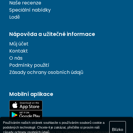
Naše recenze
Speciální nabídky
Lodě
Nápověda a užitečné informace
Můj účet
Kontakt
O nás
Podmínky použití
Zásady ochrany osobních údajů
Mobilní aplikace
Používáním našich stránek souhlasíte s používáním souborů cookie a
podobných technologií. Chcete-li je zakázat, přečtěte si prosím náš
Blízko
© 1977-
2026
AFerry Ltd. Všechna práva vyhrazena.
zásady ochrany osobních údajů
.