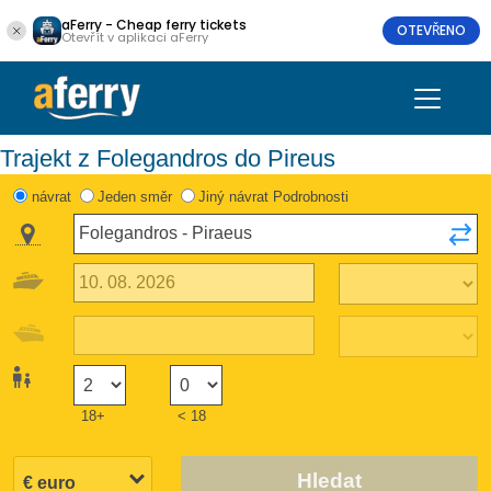
aFerry - Cheap ferry tickets
OTEVŘENO
Otevřít v aplikaci aFerry
Trajekt z Folegandros do Pireus
návrat
Jeden směr
Jiný návrat Podrobnosti
18+
< 18
Hledat