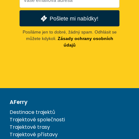
Pošlete mi nabídky!
Posíláme jen to dobré, žádný spam. Odhlásit se
můžete kdykoli.
Zásady ochrany osobních
údajů
AFerry
Destinace trajektů
Trajektové společnosti
Trajektové trasy
Trajektové přístavy