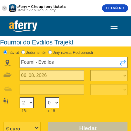
aFerry - Cheap ferry tickets
OTEVŘENO
Otevřít v aplikaci aFerry
Fournoi do Evdilos Trajekt
návrat
Jeden směr
Jiný návrat Podrobnosti
18+
< 18
Hledat