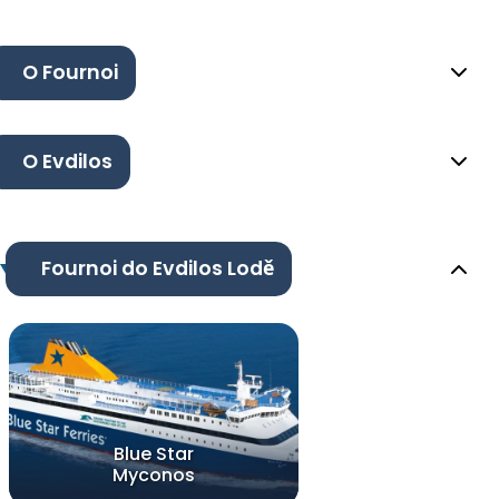
O Fournoi
O Evdilos
Fournoi do Evdilos Lodě
Blue Star
Myconos