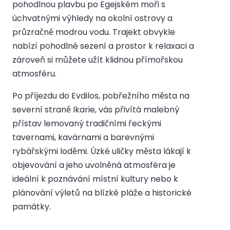
pohodlnou plavbu po Egejském moři s
úchvatnými výhledy na okolní ostrovy a
průzračně modrou vodu. Trajekt obvykle
nabízí pohodlné sezení a prostor k relaxaci a
zároveň si můžete užít klidnou přímořskou
atmosféru.
Po příjezdu do Evdilos, pobřežního města na
severní straně Ikarie, vás přivítá malebný
přístav lemovaný tradičními řeckými
tavernami, kavárnami a barevnými
rybářskými loděmi. Úzké uličky města lákají k
objevování a jeho uvolněná atmosféra je
ideální k poznávání místní kultury nebo k
plánování výletů na blízké pláže a historické
památky.