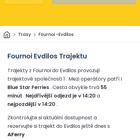
Domov
Trasy
Fournoi -Evdilos
Fournoi Evdilos Trajektu
Trajekty z Fournoi do Evdilos provozují
trajektové společnosti 1 .
Mezi operátory patří i
Blue Star Ferries
.
Cesta obvykle trvá
55
minut
.
Nejdřívější odjezd je v 14:20
a
nejpozdější v 14:20
.
Zkontrolujte si aktuální dostupnost a
rezervujte si trajekt do Evdilos ještě dnes s
AFerry
.