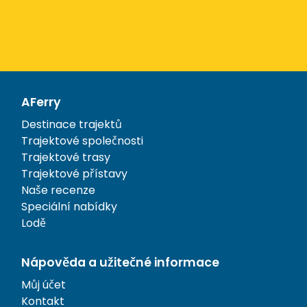
AFerry
Destinace trajektů
Trajektové společnosti
Trajektové trasy
Trajektové přístavy
Naše recenze
Speciální nabídky
Lodě
Nápověda a užitečné informace
Můj účet
Kontakt