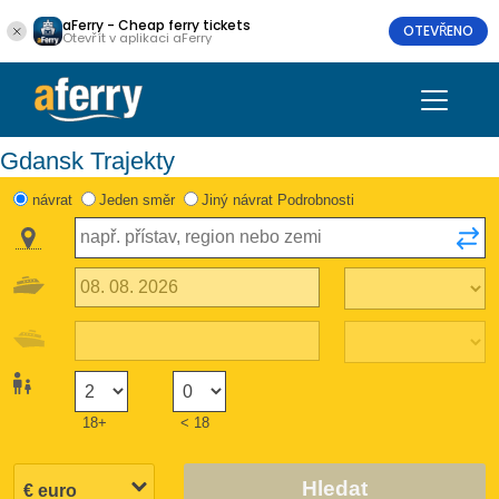
aFerry - Cheap ferry tickets
OTEVŘENO
Otevřít v aplikaci aFerry
Gdansk Trajekty
návrat
Jeden směr
Jiný návrat Podrobnosti
18+
< 18
Hledat