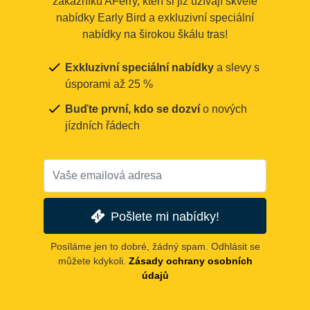
zákazníků AFerry, kteří si již užívají skvělé
nabídky Early Bird a exkluzivní speciální
nabídky na širokou škálu tras!
Exkluzivní speciální nabídky
a slevy s
úsporami až 25 %
Buďte první, kdo se dozví
o nových
jízdních řádech
Pošlete mi nabídky!
Posíláme jen to dobré, žádný spam. Odhlásit se
můžete kdykoli.
Zásady ochrany osobních
údajů