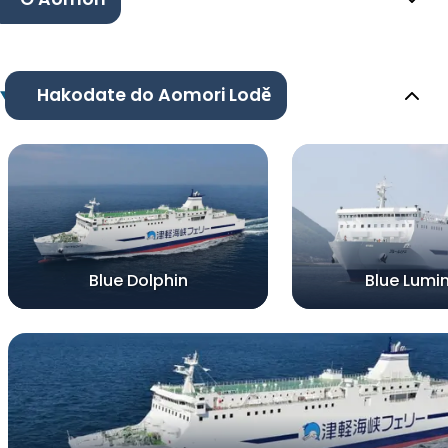
Hakodate do Aomori Lodě
Blue Dolphin
Blue Lumi