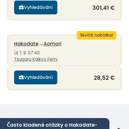
301,41 €
Vyhledávání
Skvělá nabídka!
Hakodate
→
Aomori
út 1. 9. 07:40
Tsugaru Kaikyo Ferry
28,52 €
Vyhledávání
Často kladené otázky o Hakodate-