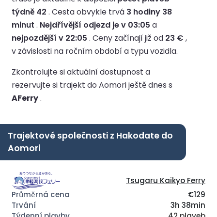
týdně 42
.
Cesta obvykle trvá
3 hodiny 38
minut
.
Nejdřívější odjezd je v 03:05
a
nejpozdější v 22:05
.
Ceny začínají již od
23 €
,
v závislosti na ročním období a typu vozidla.
Zkontrolujte si aktuální dostupnost a
rezervujte si trajekt do Aomori ještě dnes s
AFerry
.
Trajektové společnosti z Hakodate do
Aomori
Tsugaru Kaikyo Ferry
€129
3h 38min
42 plaveb