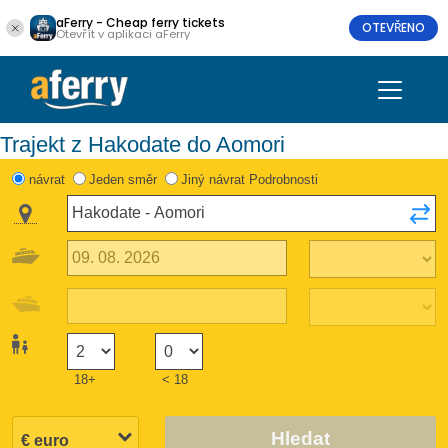
aFerry - Cheap ferry tickets
OTEVŘENO
Otevřít v aplikaci aFerry
Trajekt z Hakodate do Aomori
návrat
Jeden směr
Jiný návrat Podrobnosti
18+
< 18
Hledat