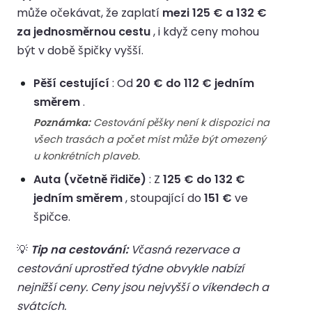
může očekávat, že zaplatí
mezi 125 € a 132 €
za jednosměrnou cestu
, i když ceny mohou
být v době špičky vyšší.
Pěší cestující
: Od
20 € do 112 € jedním
směrem
.
Poznámka:
Cestování pěšky není k dispozici na
všech trasách a počet míst může být omezený
u konkrétních plaveb.
Auta (včetně řidiče)
: Z
125 € do 132 €
jedním směrem
, stoupající do
151 €
ve
špičce.
💡
Tip na cestování:
Včasná rezervace a
cestování uprostřed týdne obvykle nabízí
nejnižší ceny. Ceny jsou nejvyšší o víkendech a
svátcích.