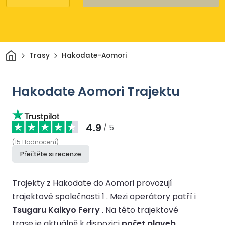
Domov
Trasy
Hakodate-Aomori
Hakodate Aomori Trajektu
4.9
/ 5
(
15
Hodnocení
)
Přečtěte si recenze
Trajekty z Hakodate do Aomori provozují
trajektové společnosti 1 .
Mezi operátory patří i
Tsugaru Kaikyo Ferry
.
Na této trajektové
trase je aktuálně k dispozici
počet plaveb