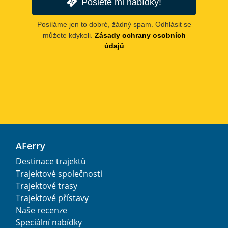
Pošlete mi nabídky!
Posíláme jen to dobré, žádný spam. Odhlásit se
můžete kdykoli.
Zásady ochrany osobních
údajů
AFerry
Destinace trajektů
Trajektové společnosti
Trajektové trasy
Trajektové přístavy
Naše recenze
Speciální nabídky