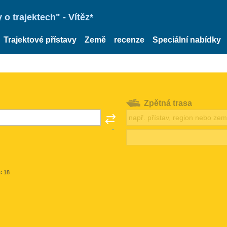
o trajektech" - Vítěz*
Trajektové přístavy
Země
recenze
Speciální nabídky
Zpětná trasa
< 18