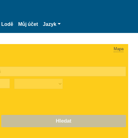
Lodě
Můj účet
Jazyk
Mapa
Hledat