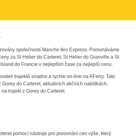
.
vozovány společností Manche Iles Express. Porovnáváme
ny za St Helier do Carteret, St Helier do Granville a St
sland do Francie v nejlepším čase za nejlepší cenu.
vateli trajektů snadno a rychle on-line na AFerry. Tato
z Gorey do Carteret, aktuálních akčních nabídkách,
na trajekt z Gorey do Carteret.
rteret pomocí nástroje pro porovnání cen výše, který