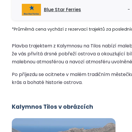
Blue Star Ferries
-
*Průměrná cena vychází z rezervací trajektů za posledníc
Plavba trajektem z Kalymnosu na Tilos nabízí malebn
že vás přivítá drsné pobřeží ostrova a okouzlující b
malebnou atmosférou a navozí atmosféru uvolněné
Po příjezdu se ocitnete v malém tradičním městečku
krás a bohaté historie ostrova.
Kalymnos Tilos v obrázcích