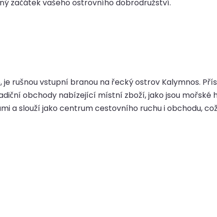
bný začátek vašeho ostrovního dobrodružství.
, je rušnou vstupní branou na řecký ostrov Kalymnos. Pří
radiční obchody nabízející místní zboží, jako jsou mořsk
 a slouží jako centrum cestovního ruchu i obchodu, což 