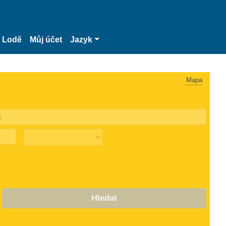
Lodě
Můj účet
Jazyk
Mapa
Hledat