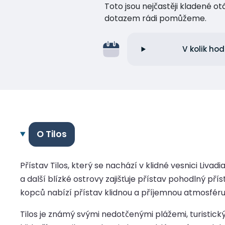
Toto jsou nejčastěji kladené o
dotazem rádi pomůžeme.
V kolik ho
O Tilos
Přístav Tilos, který se nachází v klidné vesnici Liv
a další blízké ostrovy zajišťuje přístav pohodlný p
kopců nabízí přístav klidnou a příjemnou atmosféru
Tilos je známý svými nedotčenými plážemi, turistický