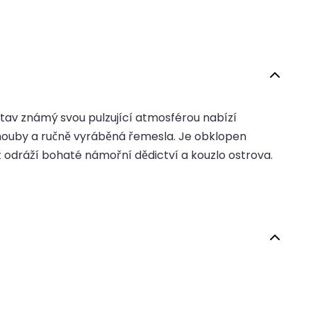
stav známý svou pulzující atmosférou nabízí
é houby a ručně vyráběná řemesla. Je obklopen
odráží bohaté námořní dědictví a kouzlo ostrova.