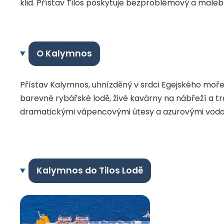
klid. Přístav Tilos poskytuje bezproblémový a male
O Kalymnos
Přístav Kalymnos, uhnízděný v srdci Egejského moře
barevné rybářské lodě, živé kavárny na nábřeží a t
dramatickými vápencovými útesy a azurovými vodami
Kalymnos do Tilos Lodě