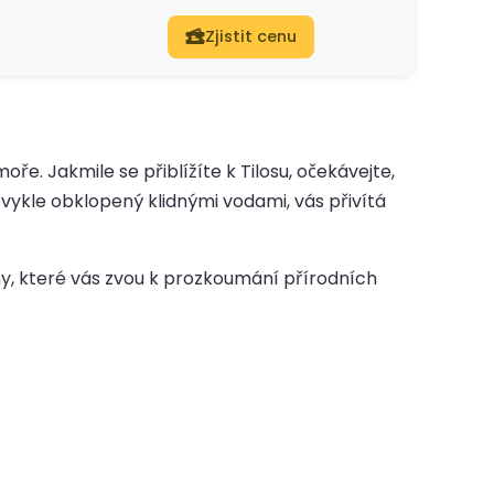
Zjistit cenu
e. Jakmile se přiblížíte k Tilosu, očekávejte,
bvykle obklopený klidnými vodami, vás přivítá
ny, které vás zvou k prozkoumání přírodních