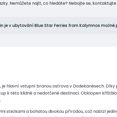
tázky. Nemůžete najít, co hledáte? Nebojte se, kontaktuj
din je v ubytování Blue Star Ferries from Kalymnos možné
adia, je hlavní vstupní branou ostrova v Dodekanésech. Dí
řístup k této klidné a nedotčené destinaci. Obklopen kři
.
mi stezkami a bohatou divokou přírodou, což nabízí jedineč