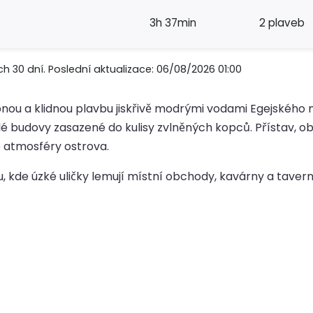
3h 37min
2 plaveb
h 30 dní. Poslední aktualizace: 06/08/2026 01:00
ou a klidnou plavbu jiskřivě modrými vodami Egejského moř
ílé budovy zasazené do kulisy zvlněných kopců. Přístav, o
 atmosféry ostrova.
, kde úzké uličky lemují místní obchody, kavárny a taver