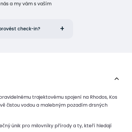
te nás a my vám s vaším
 provést check-in?
ky pravidelnému trajektovému spojení na Rhodos, Kos
šťálově čistou vodou a malebným pozadím drsných
ný únik pro milovníky přírody a ty, kteří hledají