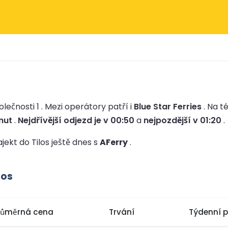
lečnosti 1 .
Mezi operátory patří i
Blue Star Ferries
.
Na té
nut
.
Nejdřívější odjezd je v 00:50
a
nejpozdější v 01:20
.
ajekt do Tilos ještě dnes s
AFerry
.
los
růměrná cena
Trvání
Týdenní 