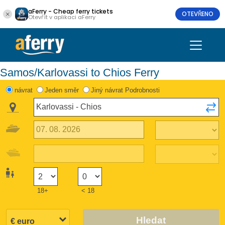
aFerry - Cheap ferry tickets
OTEVŘENO
Otevřít v aplikaci aFerry
Samos/Karlovassi to Chios Ferry
návrat
Jeden směr
Jiný návrat Podrobnosti
18+
< 18
Hledat