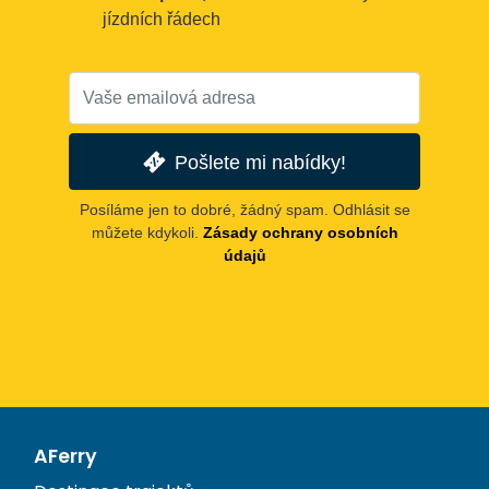
jízdních řádech
Pošlete mi nabídky!
Posíláme jen to dobré, žádný spam. Odhlásit se
můžete kdykoli.
Zásady ochrany osobních
údajů
AFerry