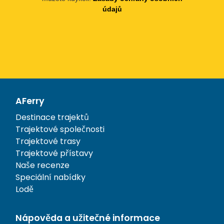
údajů
AFerry
Destinace trajektů
Trajektové společnosti
Trajektové trasy
Trajektové přístavy
Naše recenze
Speciální nabídky
Lodě
Nápověda a užitečné informace