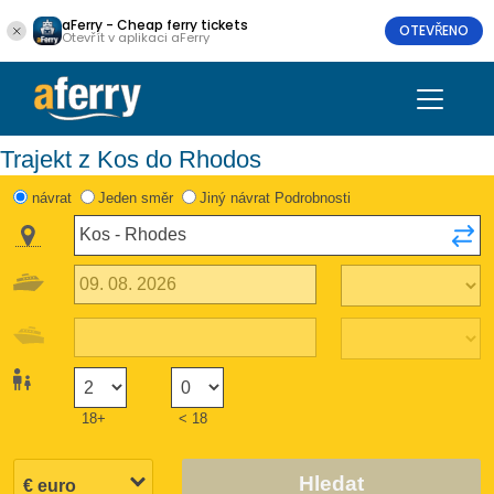
aFerry - Cheap ferry tickets
OTEVŘENO
Otevřít v aplikaci aFerry
Trajekt z Kos do Rhodos
návrat
Jeden směr
Jiný návrat Podrobnosti
18+
< 18
Hledat