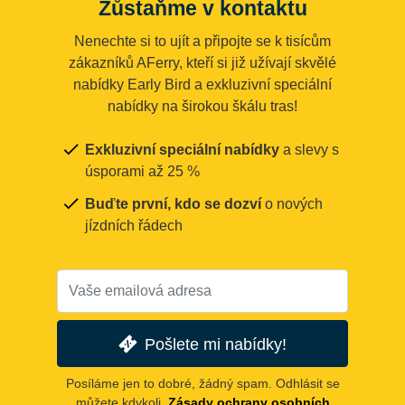
Zůstaňme v kontaktu
Nenechte si to ujít a připojte se k tisícům
zákazníků AFerry, kteří si již užívají skvělé
nabídky Early Bird a exkluzivní speciální
nabídky na širokou škálu tras!
Exkluzivní speciální nabídky
a slevy s
úsporami až 25 %
Buďte první, kdo se dozví
o nových
jízdních řádech
Pošlete mi nabídky!
Posíláme jen to dobré, žádný spam. Odhlásit se
můžete kdykoli.
Zásady ochrany osobních