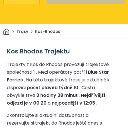
Domov
Trasy
Kos-Rhodos
Kos Rhodos Trajektu
Trajekty z Kos do Rhodos provozují trajektové
společnosti 1 .
Mezi operátory patří i
Blue Star
Ferries
.
Na této trajektové trase je aktuálně k
dispozici
počet plaveb týdně 10
.
Cesta
obvykle trvá
3 hodiny 38 minut
.
Nejdřívější
odjezd je v 00:20
a
nejpozdější v 12:05
.
Zkontrolujte si aktuální dostupnost a
rezervujte si trajekt do Rhodos ještě dnes s