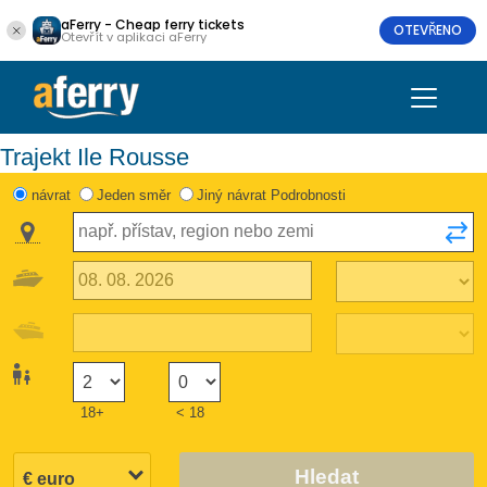
aFerry - Cheap ferry tickets
OTEVŘENO
Otevřít v aplikaci aFerry
Trajekt Ile Rousse
návrat
Jeden směr
Jiný návrat Podrobnosti
18+
< 18
Hledat