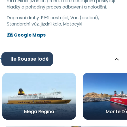
má několik jízdních pruhů, které cestujícím poskytují
hladký a pohodlný proces odbavení a nalodění.
Dopravní druhy:
Pěší cestující, Van (osobní),
Standardní vůz, jízdní kolo, Motocykl
🗺️ Google Maps
Ile Rousse lodě
Mega Regina
Monte D'