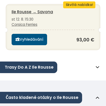
Skvělá nabídka!
Ile Rousse
→
Savona
st 12. 8. 15:30
Corsica Ferries
93,00 €
Vyhledávání
Trasy Do A Z Ile Rousse
Často kladené otázky o Ile Rousse