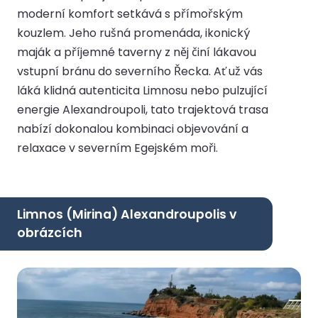
moderní komfort setkává s přímořským
kouzlem. Jeho rušná promenáda, ikonický
maják a příjemné taverny z něj činí lákavou
vstupní bránu do severního Řecka. Ať už vás
láká klidná autenticita Limnosu nebo pulzující
energie Alexandroupoli, tato trajektová trasa
nabízí dokonalou kombinaci objevování a
relaxace v severním Egejském moři.
Limnos (Mirina) Alexandroupolis v
obrázcích