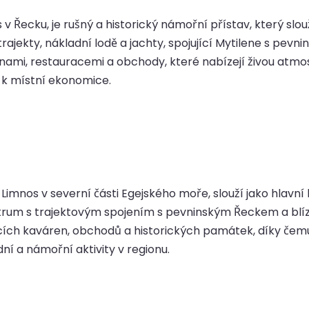
 v Řecku, je rušný a historický námořní přístav, který slo
ajekty, nákladní lodě a jachty, spojující Mytilene s pevn
mi, restauracemi a obchody, které nabízejí živou atmos
 k místní ekonomice.
imnos v severní části Egejského moře, slouží jako hlavní b
trum s trajektovým spojením s pevninským Řeckem a blíz
cích kaváren, obchodů a historických památek, díky čem
ní a námořní aktivity v regionu.