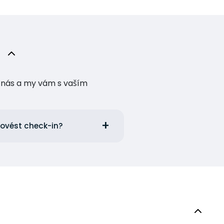
te nás a my vám s vaším
rovést check-in?