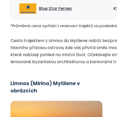
Blue Star Ferries
€
*Průměrná cena vychází z rezervací trajektů za posledníc
Cesta trajektem z Limnos do Mytilene nabízí bezpr
hlavního přístavu ostrova, kde vás přivítá směs mo
které nabízejí pohled na místní život. Očekávejte s
lemované byzantskou architekturou a barevnými trhy
Limnos (Mirina) Mytilene v
obrázcích