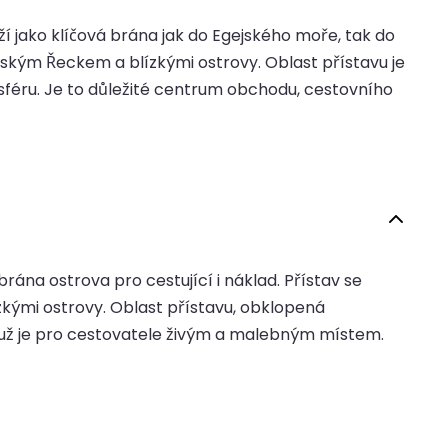
uží jako klíčová brána jak do Egejského moře, tak do
inským Řeckem a blízkými ostrovy. Oblast přístavu je
féru. Je to důležité centrum obchodu, cestovního
rána ostrova pro cestující i náklad. Přístav se
kými ostrovy. Oblast přístavu, obklopená
už je pro cestovatele živým a malebným místem.