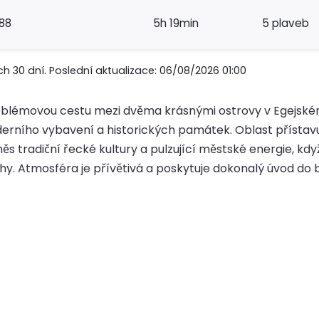
88
5h 19min
5 plaveb
h 30 dní. Poslední aktualizace: 06/08/2026 01:00
oblémovou cestu mezi dvěma krásnými ostrovy v Egejském 
derního vybavení a historických památek. Oblast přístavu
měs tradiční řecké kultury a pulzující městské energie, 
. Atmosféra je přívětivá a poskytuje dokonalý úvod do bo