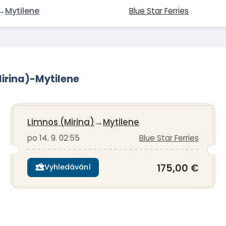
→
Mytilene
Blue Star Ferries
Mirina)-Mytilene
Limnos (Mirina)
→
Mytilene
po 14. 9. 02:55
Blue Star Ferries
175,00 €
Vyhledávání