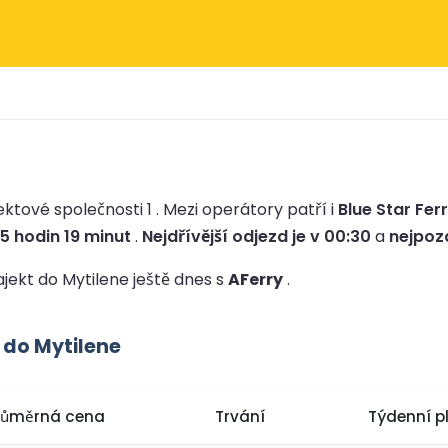
ektové společnosti 1 .
Mezi operátory patří i
Blue Star Ferr
5 hodin 19 minut
.
Nejdřívější odjezd je v 00:30
a
nejpozd
rajekt do Mytilene ještě dnes s
AFerry
.
 do Mytilene
růměrná cena
Trvání
Týdenní p