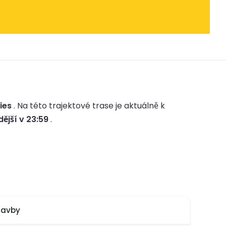
ies
.
Na této trajektové trase je aktuálně k
ější v 23:59
.
lavby