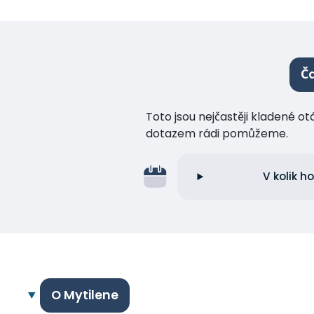
Ča
Toto jsou nejčastěji kladené o
dotazem rádi pomůžeme.
V kolik h
O Mytilene