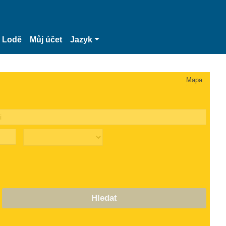
Lodě
Můj účet
Jazyk
Mapa
Hledat