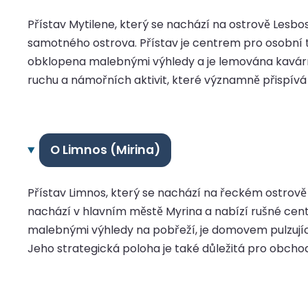
Přístav Mytilene, který se nachází na ostrově Lesbos
samotného ostrova. Přístav je centrem pro osobní tr
obklopena malebnými výhledy a je lemována kavárna
ruchu a námořních aktivit, které významně přispívá
O Limnos (Mirina)
Přístav Limnos, který se nachází na řeckém ostrově L
nachází v hlavním městě Myrina a nabízí rušné cen
malebnými výhledy na pobřeží, je domovem pulzují
Jeho strategická poloha je také důležitá pro obchod