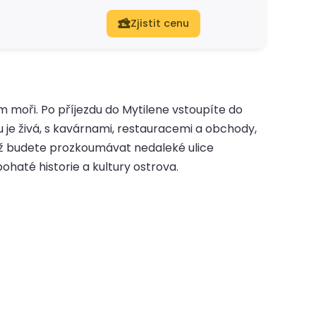
Zjistit cenu
moři. Po příjezdu do Mytilene vstoupíte do
 je živá, s kavárnami, restauracemi a obchody,
když budete prozkoumávat nedaleké ulice
haté historie a kultury ostrova.