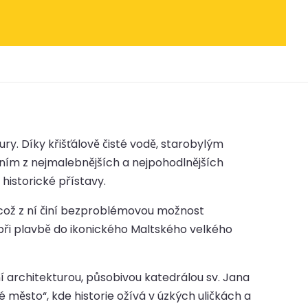
ury. Díky křišťálově čisté vodě, starobylým
ím z nejmalebnějších a nejpohodlnějších
historické přístavy.
o, což z ní činí bezproblémovou možnost
 při plavbě do ikonického Maltského velkého
í architekturou, působivou katedrálou sv. Jana
ěsto“, kde historie ožívá v úzkých uličkách a