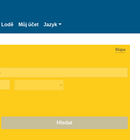
Lodě
Můj účet
Jazyk
Mapa
Hledat