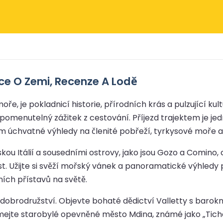
ace O Zemi, Recenze A Lodě
, je pokladnicí historie, přírodních krás a pulzující kult
nutelný zážitek z cestování. Příjezd trajektem je jedn
ám úchvatné výhledy na členité pobřeží, tyrkysové moře a 
inskou Itálií a sousedními ostrovy, jako jsou Gozo a Comin
st. Užijte si svěží mořský vánek a panoramatické výhledy
ních přístavů na světě.
dobrodružství. Objevte bohaté dědictví Valletty s barokn
jte starobylé opevněné město Mdina, známé jako „Tiché m