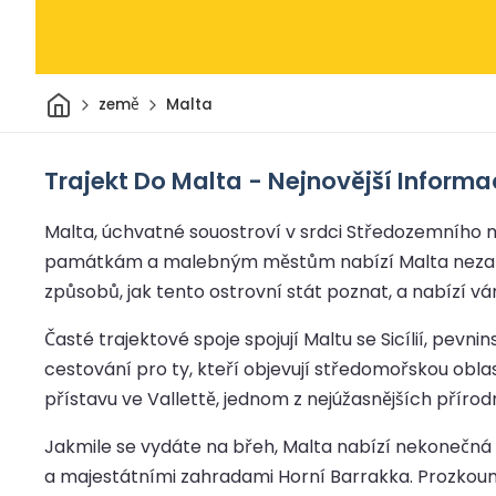
Domov
země
Malta
Trajekt Do Malta - Nejnovější Inform
Malta, úchvatné souostroví v srdci Středozemního moře
památkám a malebným městům nabízí Malta nezapome
způsobů, jak tento ostrovní stát poznat, a nabízí v
Časté trajektové spoje spojují Maltu se Sicílií, pevn
cestování pro ty, kteří objevují středomořskou obla
přístavu ve Vallettě, jednom z nejúžasnějších přírod
Jakmile se vydáte na břeh, Malta nabízí nekonečná 
a majestátními zahradami Horní Barrakka. Prozkoume