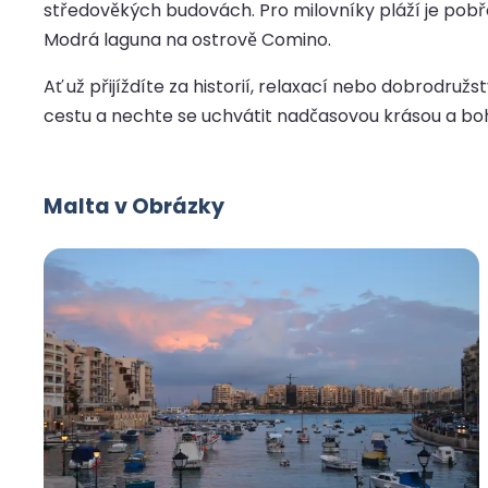
středověkých budovách. Pro milovníky pláží je pobř
Modrá laguna na ostrově Comino.
Ať už přijíždíte za historií, relaxací nebo dobrodruž
cestu a nechte se uchvátit nadčasovou krásou a boh
Malta v Obrázky