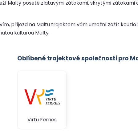
eží Malty poseté zlatavými zátokami, skrytými zátokami a
stvím, příjezd na Maltu trajektem vám umožní zažít kouzlo 
atou kulturou Malty.
Oblíbené trajektové společnosti pro M
Virtu Ferries