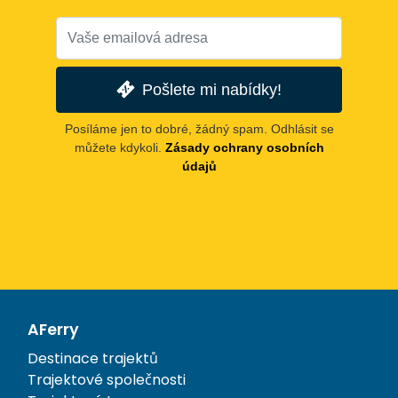
Pošlete mi nabídky!
Posíláme jen to dobré, žádný spam. Odhlásit se
můžete kdykoli.
Zásady ochrany osobních
údajů
AFerry
Destinace trajektů
Trajektové společnosti