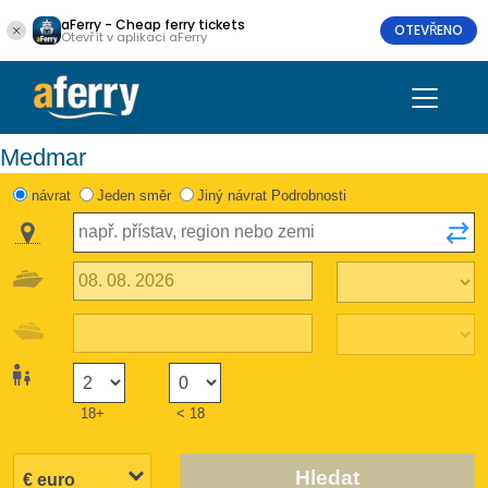
aFerry - Cheap ferry tickets
OTEVŘENO
Otevřít v aplikaci aFerry
Medmar
návrat
Jeden směr
Jiný návrat Podrobnosti
18+
< 18
Hledat