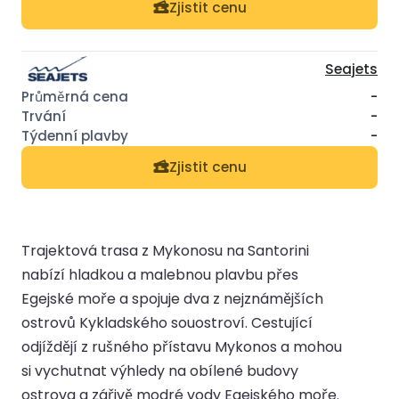
Zjistit cenu
Seajets
-
-
-
Zjistit cenu
Trajektová trasa z Mykonosu na Santorini
nabízí hladkou a malebnou plavbu přes
Egejské moře a spojuje dva z nejznámějších
ostrovů Kykladského souostroví. Cestující
odjíždějí z rušného přístavu Mykonos a mohou
si vychutnat výhledy na obílené budovy
ostrova a zářivě modré vody Egejského moře.