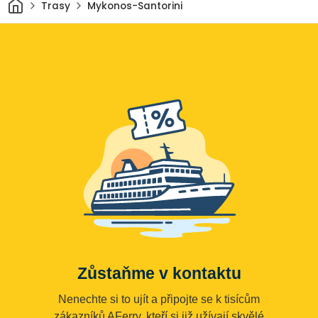
Domov
Trasy
Mykonos-Santorini
Zůstaňme v kontaktu
Nenechte si to ujít a připojte se k tisícům
zákazníků AFerry, kteří si již užívají skvělé