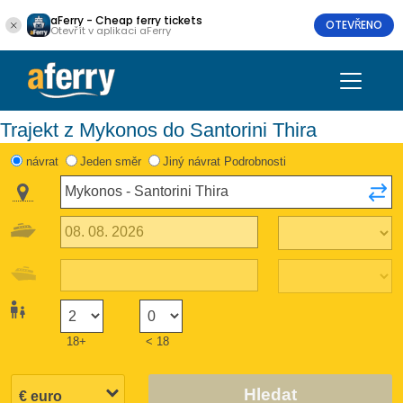
aFerry - Cheap ferry tickets
OTEVŘENO
Otevřít v aplikaci aFerry
Trajekt z Mykonos do Santorini Thira
návrat
Jeden směr
Jiný návrat Podrobnosti
18+
< 18
Hledat