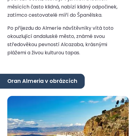
měsících často klidná, nabízí klidný odpočinek,
zatímco cestovatelé míří do Španělska.
Po příjezdu do Almeríe návštěvníky vítá toto
okouzlující andaluské město, známé svou
středověkou pevností Alcazaba, krásnými
plážemi a živou kulturou tapas.
Oran Almeria v obrázcích