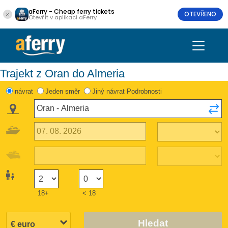
aFerry - Cheap ferry tickets
OTEVŘENO
Otevřít v aplikaci aFerry
Trajekt z Oran do Almeria
návrat
Jeden směr
Jiný návrat Podrobnosti
18+
< 18
Hledat