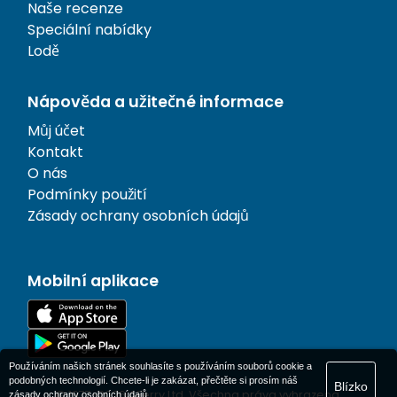
Naše recenze
Speciální nabídky
Lodě
Nápověda a užitečné informace
Můj účet
Kontakt
O nás
Podmínky použití
Zásady ochrany osobních údajů
Mobilní aplikace
Používáním našich stránek souhlasíte s používáním souborů cookie a
podobných technologií. Chcete-li je zakázat, přečtěte si prosím náš
Blízko
© 1977-
2026
AFerry Ltd. Všechna práva vyhrazena.
zásady ochrany osobních údajů
.