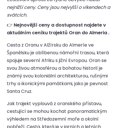
nejnižší ceny. Ceny jsou nejvyšší o víkendech a
svátcích.
👉
Nejnovější ceny a dostupnost najdete v
aktuálním ceníku trajektů Oran do Almeria .
Cesta z Oranu v Alžírsku do Almeríe ve
Španělsku je oblíbenou námořní trasou, která
spojuje severní Afriku s jižní Evropou. Oran se
svou živou atmosférou a bohatou historií je
známý svou koloniální architekturou, rušnými
trhy a ikonickými památkami, jako je pevnost
Santa Cruz.
Jak trajekt vyplouvá z oranského přístavu,
cestující se mohou kochat panoramatickým
výhledem na Středozemní moře a okolní
pobřeží. Cesta, která je v jarních a letních