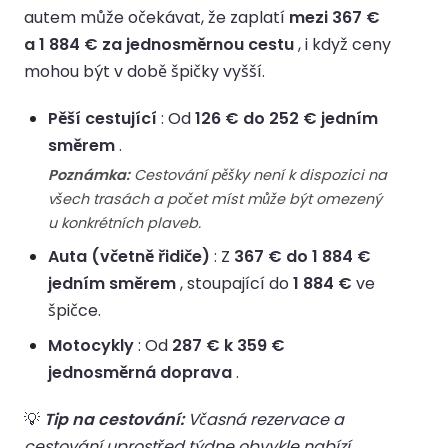
autem může očekávat, že zaplatí
mezi 367 €
a 1 884 € za jednosměrnou cestu
, i když ceny
mohou být v době špičky vyšší.
Pěší cestující
: Od
126 € do 252 € jedním
směrem
.
Poznámka:
Cestování pěšky není k dispozici na
všech trasách a počet míst může být omezený
u konkrétních plaveb.
Auta (včetně řidiče)
: Z
367 € do 1 884 €
jedním směrem
, stoupající do
1 884 €
ve
špičce.
Motocykly
: Od
287 € k 359 €
jednosměrná doprava
.
💡
Tip na cestování:
Včasná rezervace a
cestování uprostřed týdne obvykle nabízí