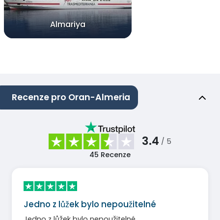
Almariya
Recenze pro Oran-Almeria
3.4
/ 5
45
Recenze
Jedno z lůžek bylo nepoužitelné
Jedno z lůžek bylo nepoužitelné