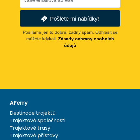
Pošlete mi nabídky!
Posíláme jen to dobré, žádný spam. Odhlásit se
můžete kdykoli.
Zásady ochrany osobních
údajů
AFerry
Destinace trajektů
Trajektové společnosti
Trajektové trasy
Trajektové přístavy