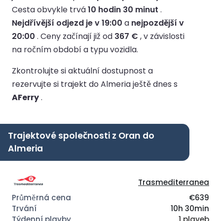
Cesta obvykle trvá
10 hodin 30 minut
.
Nejdřívější odjezd je v 19:00
a
nejpozdější v
20:00
.
Ceny začínají již od
367 €
, v závislosti
na ročním období a typu vozidla.
Zkontrolujte si aktuální dostupnost a
rezervujte si trajekt do Almeria ještě dnes s
AFerry
.
Trajektové společnosti z Oran do
Almeria
Trasmediterranea
€639
10h 30min
1 plaveb