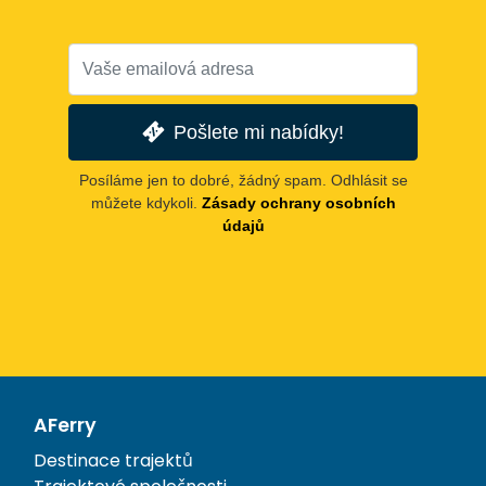
Pošlete mi nabídky!
Posíláme jen to dobré, žádný spam. Odhlásit se
můžete kdykoli.
Zásady ochrany osobních
údajů
AFerry
Destinace trajektů