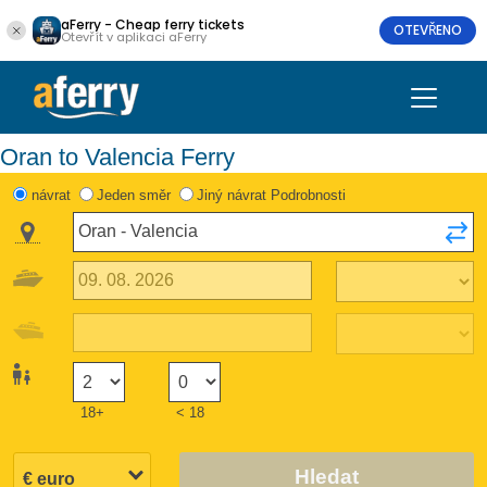
aFerry - Cheap ferry tickets
OTEVŘENO
Otevřít v aplikaci aFerry
Oran to Valencia Ferry
návrat
Jeden směr
Jiný návrat Podrobnosti
18+
< 18
Hledat