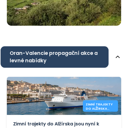
Oran-Valencie propagační akce a
levné nabídky
ZIMNÍ TRAJEKTY
DO ALŽÍRSKA
JSOU NYNÍ
OTEVŘENY
Zimní trajekty do Alžírska jsou nyní k