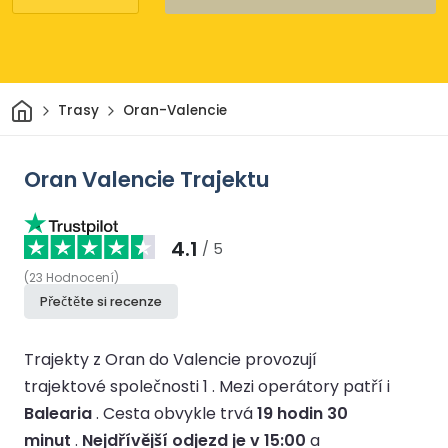
Domov
Trasy
Oran-Valencie
Oran Valencie Trajektu
4.1
/ 5
(
23
Hodnocení
)
Přečtěte si recenze
Trajekty z Oran do Valencie provozují
trajektové společnosti 1 .
Mezi operátory patří i
Balearia
.
Cesta obvykle trvá
19 hodin 30
minut
.
Nejdřívější odjezd je v 15:00
a