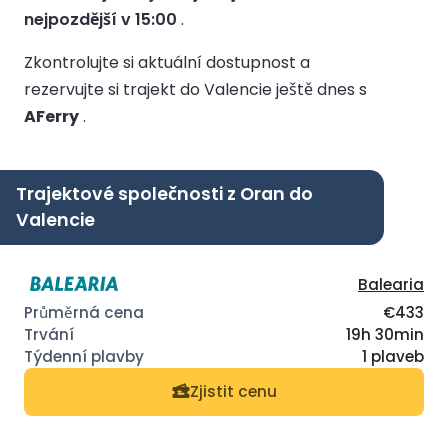
nejpozdější v 15:00
.
Zkontrolujte si aktuální dostupnost a
rezervujte si trajekt do Valencie ještě dnes s
AFerry
.
Trajektové společnosti z Oran do
Valencie
Balearia
€433
19h 30min
1 plaveb
Zjistit cenu