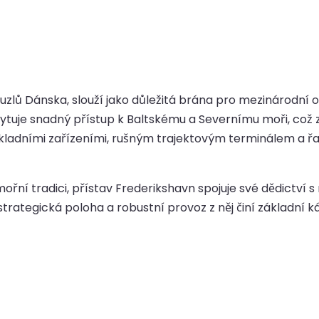
 uzlů Dánska, slouží jako důležitá brána pro mezinárodní
uje snadný přístup k Baltskému a Severnímu moři, což z n
ákladními zařízeními, rušným trajektovým terminálem a ř
ní tradici, přístav Frederikshavn spojuje své dědictví s 
strategická poloha a robustní provoz z něj činí základn