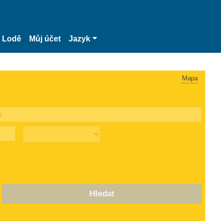
Lodě
Můj účet
Jazyk
Mapa
Hledat