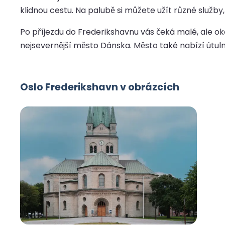
klidnou cestu. Na palubě si můžete užít různé služby
Po příjezdu do Frederikshavnu vás čeká malé, ale o
nejsevernější město Dánska. Město také nabízí útul
Oslo Frederikshavn v obrázcích