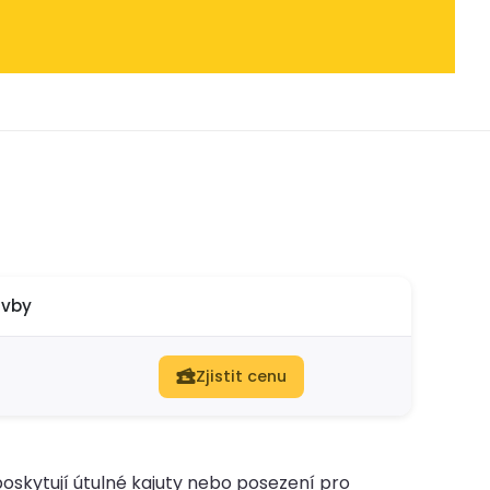
avby
Zjistit cenu
oskytují útulné kajuty nebo posezení pro