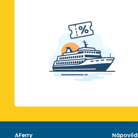
AFerry
Nápověda