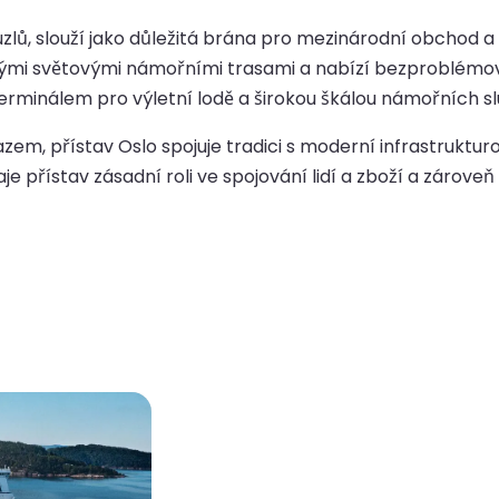
zlů, slouží jako důležitá brána pro mezinárodní obchod a
ovými světovými námořními trasami a nabízí bezproblémový
erminálem pro výletní lodě a širokou škálou námořních slu
zem, přístav Oslo spojuje tradici s moderní infrastruktu
 přístav zásadní roli ve spojování lidí a zboží a zárov