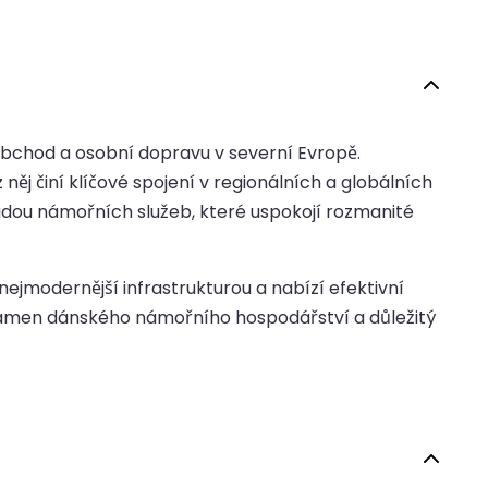
 obchod a osobní dopravu v severní Evropě.
ěj činí klíčové spojení v regionálních a globálních
adou námořních služeb, které uspokojí rozmanité
nejmodernější infrastrukturou a nabízí efektivní
í kámen dánského námořního hospodářství a důležitý