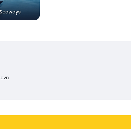
 Seaways
havn