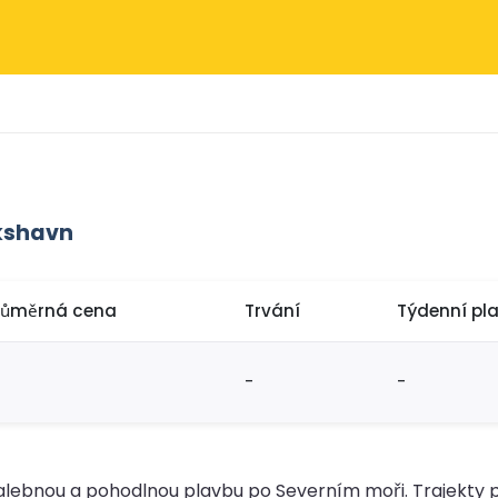
ikshavn
růměrná cena
Trvání
Týdenní pl
-
-
alebnou a pohodlnou plavbu po Severním moři. Trajekty p