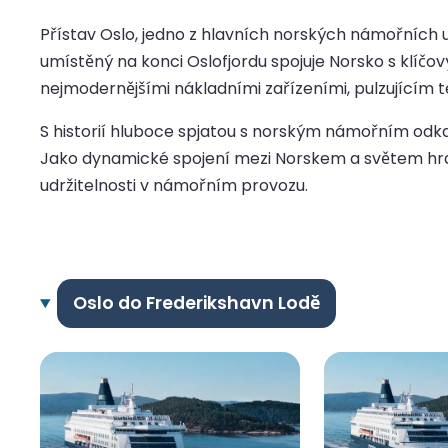
Přístav Oslo, jedno z hlavních norských námořních u
umístěný na konci Oslofjordu spojuje Norsko s klíč
nejmodernějšími nákladními zařízeními, pulzujícím t
S historií hluboce spjatou s norským námořním odka
Jako dynamické spojení mezi Norskem a světem hraje
udržitelnosti v námořním provozu.
Oslo do Frederikshavn Lodě