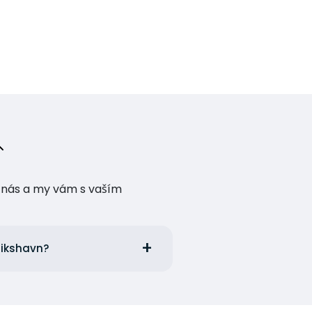
te nás a my vám s vaším
erikshavn?