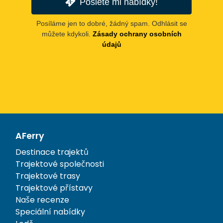
Pošlete mi nabídky!
Posíláme jen to dobré, žádný spam. Odhlásit se
můžete kdykoli.
Zásady ochrany osobních
údajů
AFerry
Destinace trajektů
Trajektové společnosti
Trajektové trasy
Trajektové přístavy
Naše recenze
Speciální nabídky