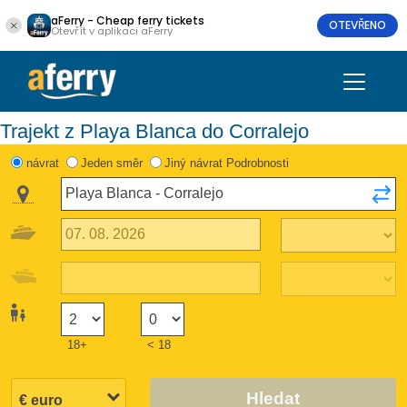
aFerry - Cheap ferry tickets
OTEVŘENO
Otevřít v aplikaci aFerry
Trajekt z Playa Blanca do Corralejo
návrat
Jeden směr
Jiný návrat Podrobnosti
18+
< 18
Hledat