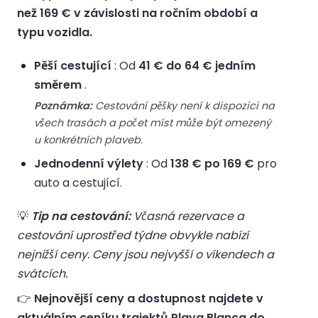
než 169 € v závislosti na ročním období a
typu vozidla.
Pěší cestující
: Od
41 € do 64 € jedním
směrem
.
Poznámka:
Cestování pěšky není k dispozici na
všech trasách a počet míst může být omezený
u konkrétních plaveb.
Jednodenní výlety
: Od
138 € po 169 €
pro
auto a cestující.
💡
Tip na cestování:
Včasná rezervace a
cestování uprostřed týdne obvykle nabízí
nejnižší ceny. Ceny jsou nejvyšší o víkendech a
svátcích.
👉
Nejnovější ceny a dostupnost najdete v
aktuálním ceníku trajektů Playa Blanca do