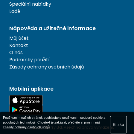
Speciální nabídky
Lodě
Nápověda a užitečné informace
Můj účet
Kontakt
O nás
Podmínky použití
Zásady ochrany osobních údajů
Mobilní aplikace
Používáním našich stránek souhlasíte s používáním souborů cookie a
podobných technologií. Chcete-li je zakázat, přečtěte si prosím náš
Blízko
© 1977-
2026
AFerry Ltd. Všechna práva vyhrazena.
zásady ochrany osobních údajů
.