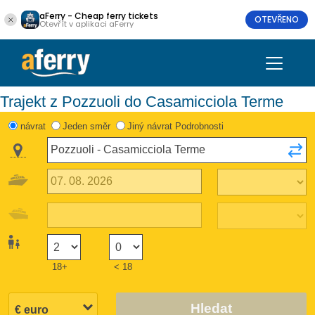
aFerry - Cheap ferry tickets
OTEVŘENO
Otevřít v aplikaci aFerry
Trajekt z Pozzuoli do Casamicciola Terme
návrat
Jeden směr
Jiný návrat Podrobnosti
18+
< 18
Hledat