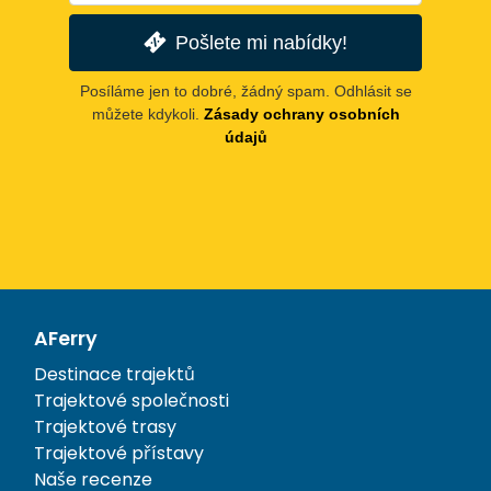
Pošlete mi nabídky!
Posíláme jen to dobré, žádný spam. Odhlásit se
můžete kdykoli.
Zásady ochrany osobních
údajů
AFerry
Destinace trajektů
Trajektové společnosti
Trajektové trasy
Trajektové přístavy
Naše recenze