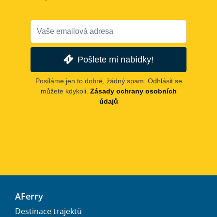
Pošlete mi nabídky!
Posíláme jen to dobré, žádný spam. Odhlásit se
můžete kdykoli.
Zásady ochrany osobních
údajů
AFerry
Destinace trajektů