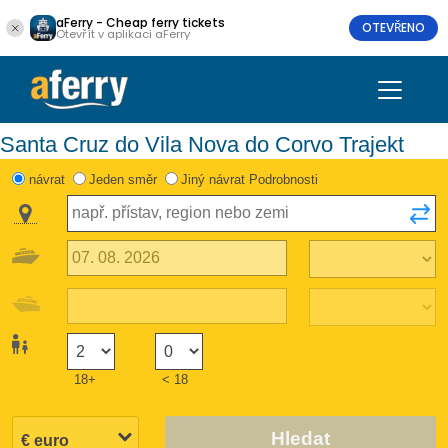
aFerry - Cheap ferry tickets
OTEVŘENO
Otevřít v aplikaci aFerry
Santa Cruz do Vila Nova do Corvo Trajekt
návrat
Jeden směr
Jiný návrat Podrobnosti
18+
< 18
Hledat