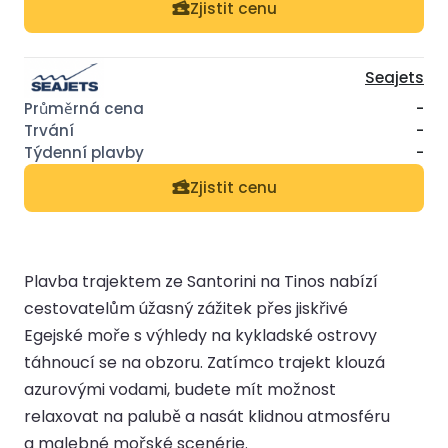
Zjistit cenu
Seajets
-
-
-
Zjistit cenu
Plavba trajektem ze Santorini na Tinos nabízí
cestovatelům úžasný zážitek přes jiskřivé
Egejské moře s výhledy na kykladské ostrovy
táhnoucí se na obzoru. Zatímco trajekt klouzá
azurovými vodami, budete mít možnost
relaxovat na palubě a nasát klidnou atmosféru
a malebné mořské scenérie.