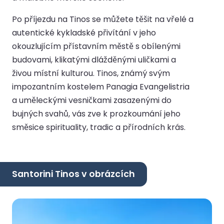
Po příjezdu na Tinos se můžete těšit na vřelé a
autentické kykladské přivítání v jeho
okouzlujícím přístavním městě s obílenými
budovami, klikatými dlážděnými uličkami a
živou místní kulturou. Tinos, známý svým
impozantním kostelem Panagia Evangelistria
a uměleckými vesničkami zasazenými do
bujných svahů, vás zve k prozkoumání jeho
směsice spirituality, tradic a přírodních krás.
Santorini Tinos v obrázcích