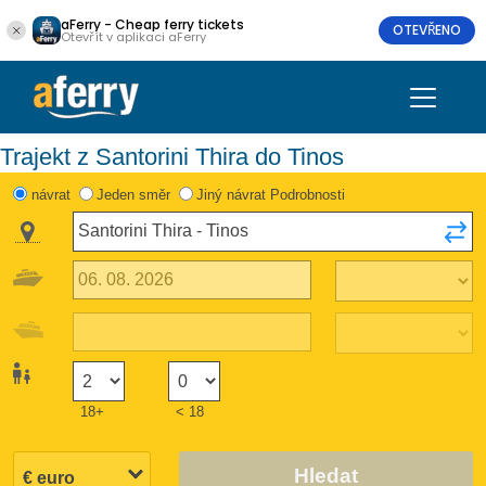
aFerry - Cheap ferry tickets
OTEVŘENO
Otevřít v aplikaci aFerry
Trajekt z Santorini Thira do Tinos
návrat
Jeden směr
Jiný návrat Podrobnosti
18+
< 18
Hledat