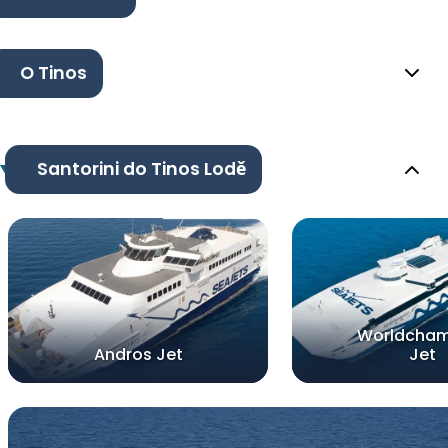
O Tinos
Santorini do Tinos Lodě
Worldcham
Andros Jet
Jet