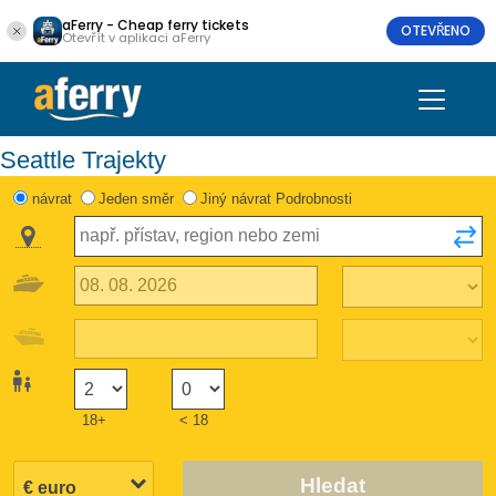
aFerry - Cheap ferry tickets
OTEVŘENO
Otevřít v aplikaci aFerry
Seattle Trajekty
návrat
Jeden směr
Jiný návrat Podrobnosti
18+
< 18
Hledat