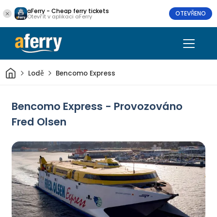
aFerry - Cheap ferry tickets
OTEVŘENO
Otevřít v aplikaci aFerry
Domov
Lodě
Bencomo Express
Bencomo Express - Provozováno
Fred Olsen