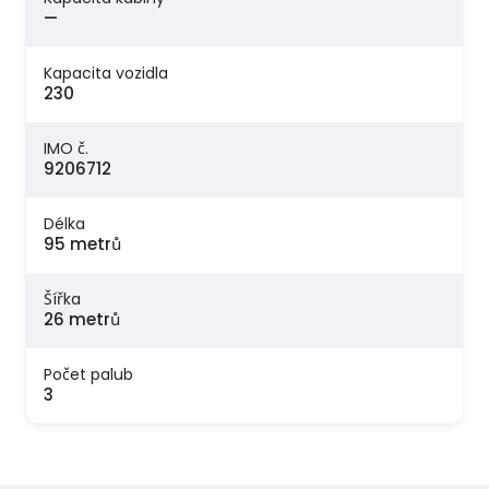
—
Kapacita vozidla
230
IMO č.
9206712
Délka
95 metrů
Šířka
26 metrů
Počet palub
3