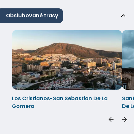
Obsluhované trasy
Los Cristianos-San Sebastian De La
Sant
Gomera
De 