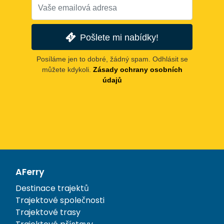
Pošlete mi nabídky!
Posíláme jen to dobré, žádný spam. Odhlásit se
můžete kdykoli.
Zásady ochrany osobních
údajů
AFerry
Destinace trajektů
Trajektové společnosti
Trajektové trasy