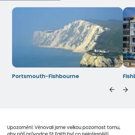
Portsmouth-Fishbourne
Fis
Upozornění: Věnovali jsme velkou pozornost tomu,
aby náš průvodce St Faith byl co nejpřesnější.