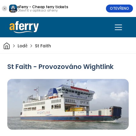
aFerry - Cheap ferry tickets
OTEVŘENO
Otevřít v aplikaci aFerry
Domov
Lodě
St Faith
St Faith - Provozováno Wightlink