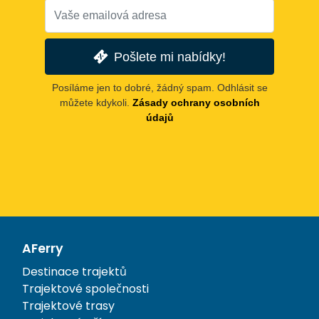
Pošlete mi nabídky!
Posíláme jen to dobré, žádný spam. Odhlásit se
můžete kdykoli.
Zásady ochrany osobních
údajů
AFerry
Destinace trajektů
Trajektové společnosti
Trajektové trasy