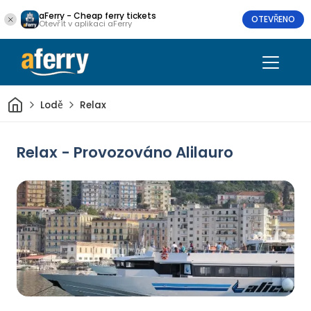
aFerry - Cheap ferry tickets
OTEVŘENO
Otevřít v aplikaci aFerry
Domov
Lodě
Relax
Relax - Provozováno Alilauro