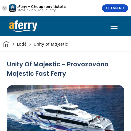
aFerry - Cheap ferry tickets
OTEVŘENO
Otevřít v aplikaci aFerry
Domov
Lodě
Unity of Majestic
Unity Of Majestic - Provozováno
Majestic Fast Ferry