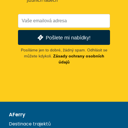
jízdních řádech
Pošlete mi nabídky!
Posíláme jen to dobré, žádný spam. Odhlásit se
můžete kdykoli.
Zásady ochrany osobních
údajů
AFerry
Destinace trajektů