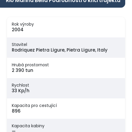
Rio Marina Bella Podrobnosti o klíči trajektu
Rok výroby
2004
Stavitel
Rodriquez Pietra Ligure, Pietra Ligure, Italy
Hrubá prostornost
2 390 tun
Rychlost
33 Kp/h
Kapacita pro cestující
896
Kapacita kabiny
—