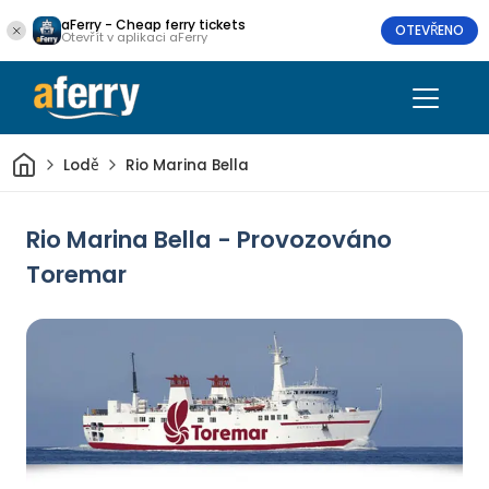
aFerry - Cheap ferry tickets
OTEVŘENO
Otevřít v aplikaci aFerry
Domov
Lodě
Rio Marina Bella
Rio Marina Bella - Provozováno
Toremar